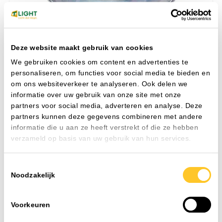
Deze website maakt gebruik van cookies
We gebruiken cookies om content en advertenties te
personaliseren, om functies voor social media te bieden en
om ons websiteverkeer te analyseren. Ook delen we
informatie over uw gebruik van onze site met onze
Co
partners voor social media, adverteren en analyse. Deze
IP
partners kunnen deze gegevens combineren met andere
CR
informatie die u aan ze heeft verstrekt of die ze hebben
MAS LED spot VLE D 4.8-50W GU10 927 36D
No
verzameld op basis van uw gebruik van hun services.
IP-waarde
IP20
CRI
90-100
Toestemmingsselectie
Nom. spanning
220-240 V
Noodzakelijk
Voorkeuren
Toevoegen