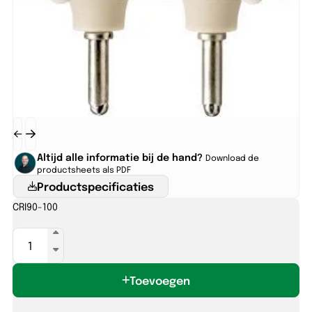
Altijd alle informatie bij de hand?
Download de
productsheets als PDF
Productspecificaties
CRI
90-100
MASTERC
CDM-
T
Toevoegen
Elite
70W/930
G12