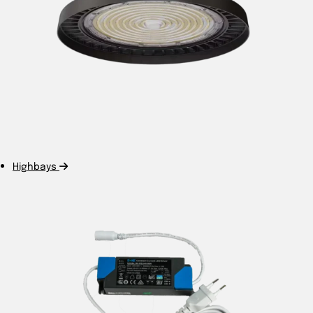
Highbays