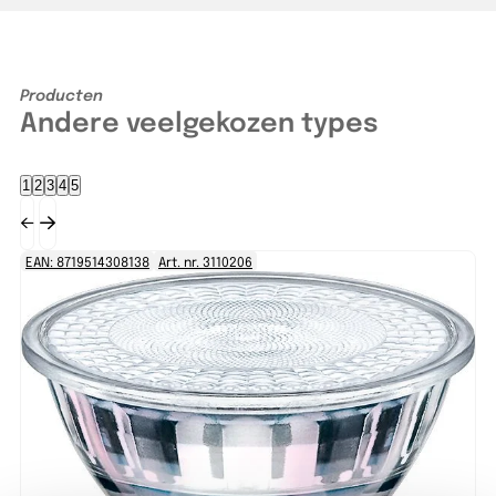
Producten
Andere veelgekozen types
1
2
3
4
5
EAN: 8719514308138
Art. nr. 3110206
EA