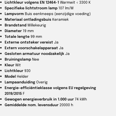
Lichtkleur volgens EN 12464-1
Warmwit < 3300 K
Specifieke lichtstroom lamp
107 lm/W
Lampvorm
Buis eenkneeps (eenzijdige voeding)
Materiaal ontladingsbuis
Keramiek
Brandstand
Willekeurig
Diameter
19 mm
Totale lengte
99 mm
Externe ontsteker vereist
Ja
Extern voorschakelapparaat
Ja
Gesloten armatuur noodzakelijk
Ja
Bruiningslamp
Nee
Kleur
Wit
Lichtkleur
930
Model
Helder
Lampaanduiding
Overig
Energie-efficiëntieklasse volgens EU regelgeving
2019/2015
F
Gewogen energieverbruik in 1.000 uur
74 kWh
Gemiddelde nom. levensduur
20000 h