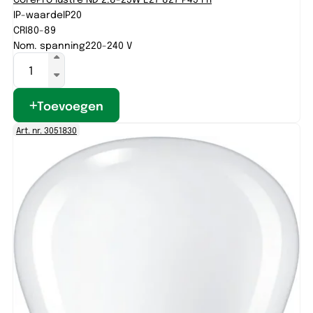
IP-waarde
IP20
CRI
80-89
Nom. spanning
220-240 V
Toevoegen
Art. nr. 3051830