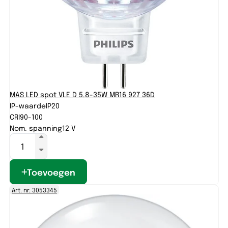
MAS LED spot VLE D 5.8-35W MR16 927 36D
IP-waarde
IP20
CRI
90-100
Nom. spanning
12 V
Toevoegen
Art. nr. 3053345