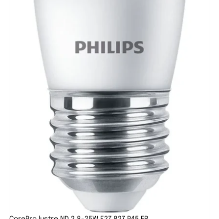
CorePro lustre ND 2.8-25W E27 827 P45 FR