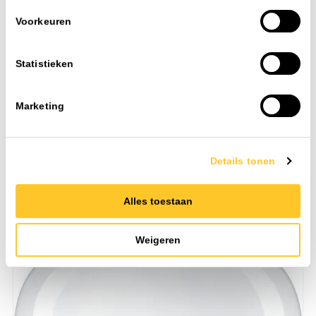
Voorkeuren
Statistieken
CorePro lustre ND 2.8-25W E14 827 P45 FR
IP-waarde
IP20
Marketing
CRI
80-89
Nom. spanning
220-240 V
Details tonen
Toevoegen
Alles toestaan
Art. nr. 3051910
Weigeren