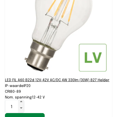
LED FIL A60 B22d 12V-42V AC/DC 4W 330lm (30W) 827 Helder
IP-waarde
IP20
CRI
80-89
Nom. spanning
12-42 V