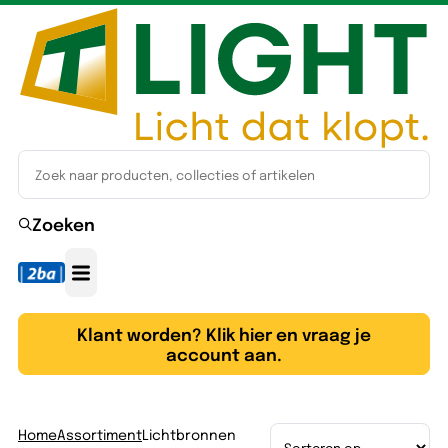
Zoeken
Klant worden? Klik hier en vraag je
account aan.
Home
Assortiment
Lichtbronnen