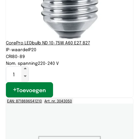
CorePro LEDbulb ND 10-75W A60 E27 827
IP-waarde
IP20
CRI
80-89
Nom. spanning
220-240 V
Toevoegen
EAN: 8718696541210
Art. nr. 3043050