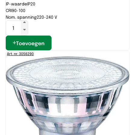
IP-waarde
IP20
CRI
90-100
Nom. spanning
220-240 V
Toevoegen
Art. nr. 3056290