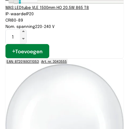
MAS LEDtube VLE 1500mm HO 20.5W 865 T8
IP-waarde
IP20
CRI
80-89
Nom. spanning
220-240 V
Toevoegen
EAN: 8720169311053
Art. nr. 3043555