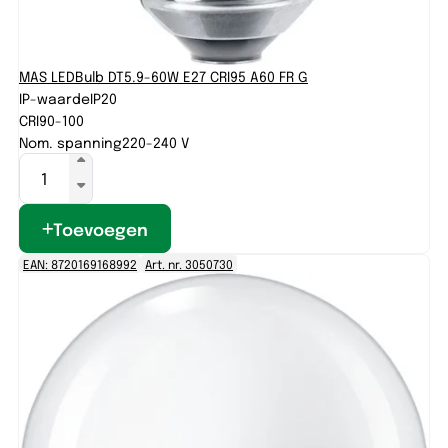
MAS LEDBulb DT5.9-60W E27 CRI95 A60 FR G
IP-waarde
IP20
CRI
90-100
Nom. spanning
220-240 V
Toevoegen
EAN: 8720169168992
Art. nr. 3050730