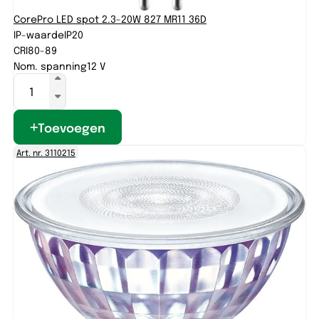
CorePro LED spot 2.3-20W 827 MR11 36D
IP-waarde
IP20
CRI
80-89
Nom. spanning
12 V
Toevoegen
Art. nr. 3110215