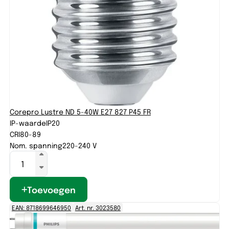
Corepro Lustre ND 5-40W E27 827 P45 FR
IP-waarde
IP20
CRI
80-89
Nom. spanning
220-240 V
Toevoegen
EAN: 8718699646950
Art. nr. 3023580