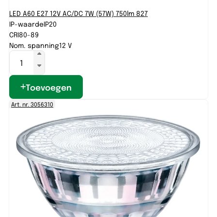
LED A60 E27 12V AC/DC 7W (57W) 750lm 827
IP-waarde
IP20
CRI
80-89
Nom. spanning
12 V
Toevoegen
Art. nr. 3056310