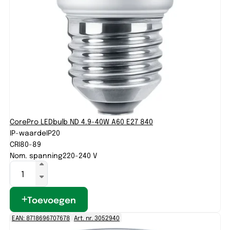
CorePro LEDbulb ND 4.9-40W A60 E27 840
IP-waarde
IP20
CRI
80-89
Nom. spanning
220-240 V
Toevoegen
EAN: 8718696707678
Art. nr. 3052940