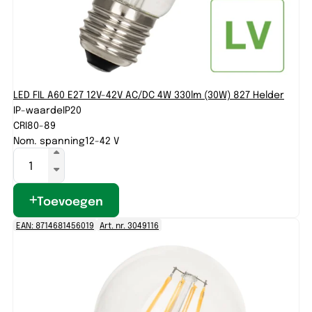
LED FIL A60 E27 12V-42V AC/DC 4W 330lm (30W) 827 Helder
IP-waarde
IP20
CRI
80-89
Nom. spanning
12-42 V
Toevoegen
EAN: 8714681456019
Art. nr. 3049116