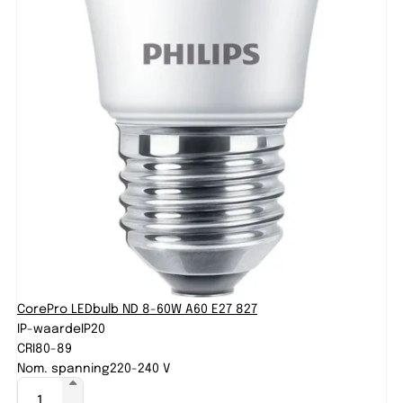
CorePro LEDbulb ND 8-60W A60 E27 827
IP-waarde
IP20
CRI
80-89
Nom. spanning
220-240 V