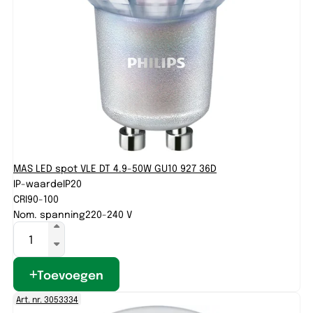
MAS LED spot VLE DT 4.9-50W GU10 927 36D
IP-waarde
IP20
CRI
90-100
Nom. spanning
220-240 V
Toevoegen
Art. nr. 3053334