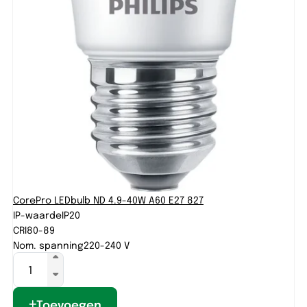
CorePro LEDbulb ND 4.9-40W A60 E27 827
IP-waarde
IP20
CRI
80-89
Nom. spanning
220-240 V
Toevoegen