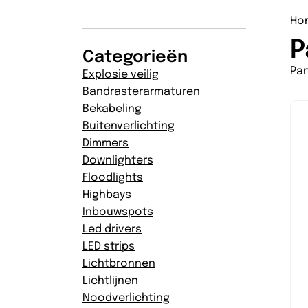
Ho
P
Categorieën
Pa
Explosie veilig
Bandrasterarmaturen
Bekabeling
Buitenverlichting
Dimmers
Downlighters
Floodlights
Highbays
Inbouwspots
Led drivers
LED strips
Lichtbronnen
Lichtlijnen
Noodverlichting