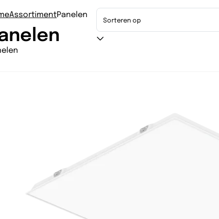
me
Assortiment
Panelen
anelen
nelen