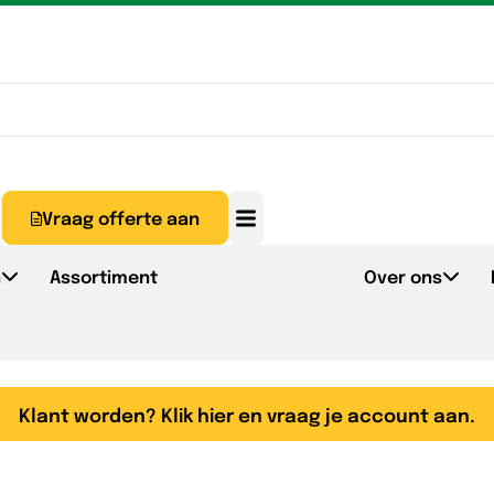
Vraag offerte aan
n
Assortiment
Over ons
Klant worden? Klik hier en vraag je account aan.