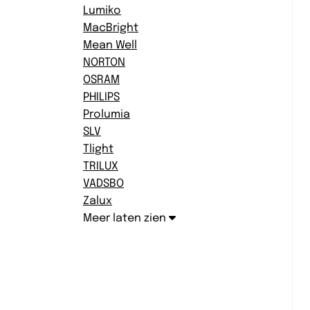
Lumiko
MacBright
Mean Well
NORTON
OSRAM
PHILIPS
Prolumia
SLV
Tlight
TRILUX
VADSBO
Zalux
Meer laten zien