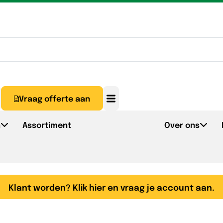
Vraag offerte aan
n
Assortiment
Over ons
Klant worden? Klik hier en vraag je account aan.