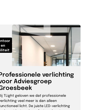
ntoor
en
iliteit
Professionele verlichting
voor Adviesgroep
Groesbeek
Bij TLight geloven we dat professionele
verlichting veel meer is dan alleen
functioneel licht. De juiste LED-verlichting