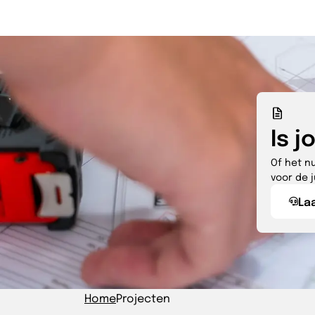
Is 
Of het n
voor de j
Laa
Home
Projecten