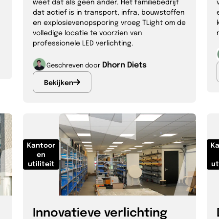
weet dat als geen ander. Het familiebedrijf
dat actief is in transport, infra, bouwstoffen
en explosieven­opsporing vroeg TLight om de
volledige locatie te voorzien van
professionele LED verlichting.
Dhorn Diets
Geschreven door
Bekijken
Kantoor
Ka
en
utiliteit
ut
Innovatieve verlichting