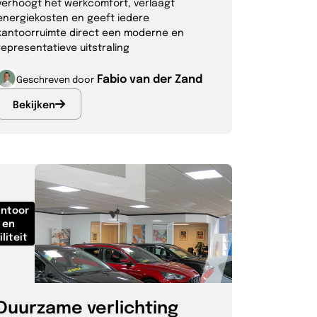
verhoogt het werkcomfort, verlaagt
energiekosten en geeft iedere
kantoorruimte direct een moderne en
representatieve uitstraling
Fabio van der Zand
Geschreven door
Bekijken
ntoor
en
iliteit
Duurzame verlichting