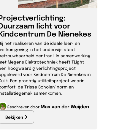
Projectverlichting:
Duurzaam licht voor
Kindcentrum De Nienekes
Bij het realiseren van de ideale leer- en
werkomgeving in het onderwijs staat
betrouwbaarheid centraal. In samenwerking
met Megens Elektrotechniek heeft TLight
een hoogwaardig verlichtingsproject
opgeleverd voor Kindcentrum De Nienekes in
Cuijk. Een prachtig utiliteitsproject waarin
comfort, de 'Frisse Scholen' norm en
installatiegemak samenkomen.
Max van der Weijden
Geschreven door
Bekijken