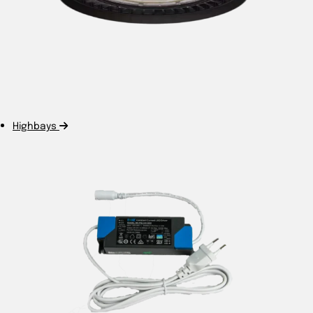
Highbays