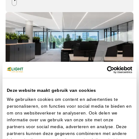
STABU bestek voorbeeld
utiliteitsbouw: de codering die je
Deze website maakt gebruik van cookies
écht nodig hebt
We gebruiken cookies om content en advertenties te
De STABU-catalogus telt duizenden specificaties,
personaliseren, om functies voor social media te bieden en
verdeeld over tientallen hoofdstukken. Voor een
om ons websiteverkeer te analyseren. Ook delen we
bestekschrijver die alleen de installatietechniek of
informatie over uw gebruik van onze site met onze
verlichting moet dichttimmeren, is dat zoeken naar
partners voor social media, adverteren en analyse. Deze
een speld in een hooiberg.
partners kunnen deze gegevens combineren met andere