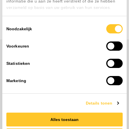
informatie die u aan ze heeft verstrekt of die ze hebben
verzameld op basis van uw gebruik van hun services.
Toestemmingsselectie
Noodzakelijk
Home
Kennisbank
3 soorten kantoorverlichting
Voorkeuren
Statistieken
Marketing
Klantenservice
Vragen? Onze adviseurs zijn alle werkdagen bereikbaar
Details tonen
tussen 8:00 en 17:00
Contact opnemen
Alles toestaan
Nieuwsbrief