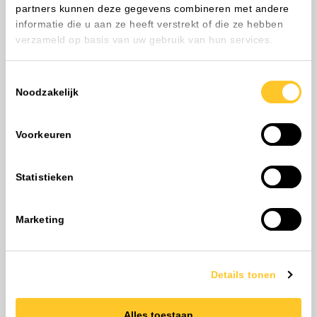
Contact opnemen
partners kunnen deze gegevens combineren met andere
informatie die u aan ze heeft verstrekt of die ze hebben
Nieuwsbrief
verzameld op basis van uw gebruik van hun services.
Meld je aan voor onze nieuwsbrief en blijf op de hoogte
van ons aanbod en lopende acties.
Toestemmingsselectie
E-mailadres
Noodzakelijk
Voorkeuren
We gebruiken je gegevens om contact
op te nemen, in overeenstemming met
ons
privacybeleid
.
Statistieken
Collecties
Marketing
Details tonen
Alles toestaan