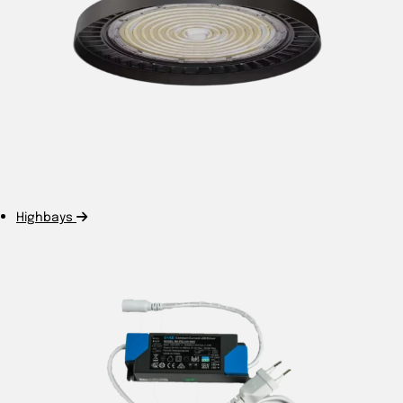
Highbays