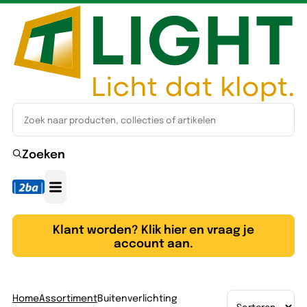
Zoeken
Klant worden? Klik hier en vraag je
account aan.
Home
Assortiment
Buitenverlichting