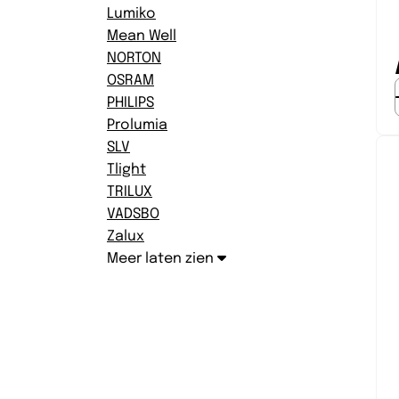
Lumiko
Mean Well
NORTON
OSRAM
PHILIPS
Prolumia
SLV
Tlight
TRILUX
VADSBO
Zalux
Meer laten zien