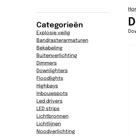
Ho
D
Categorieën
Dow
Explosie veilig
Bandrasterarmaturen
Bekabeling
Buitenverlichting
Dimmers
Downlighters
Floodlights
Highbays
Inbouwspots
Led drivers
LED strips
Lichtbronnen
Lichtlijnen
Noodverlichting