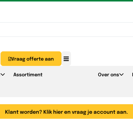
Vraag offerte aan
n
Assortiment
Over ons
Klant worden? Klik hier en vraag je account aan.