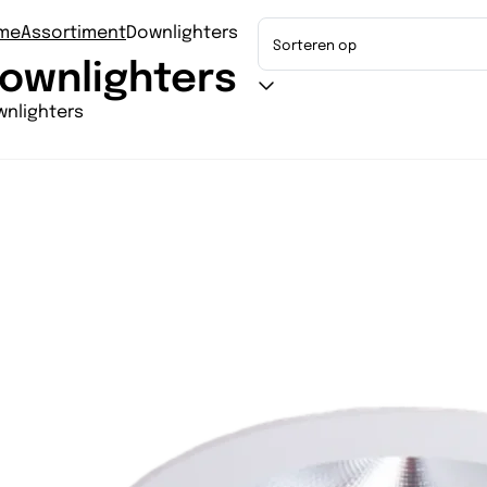
me
Assortiment
Downlighters
ownlighters
nlighters