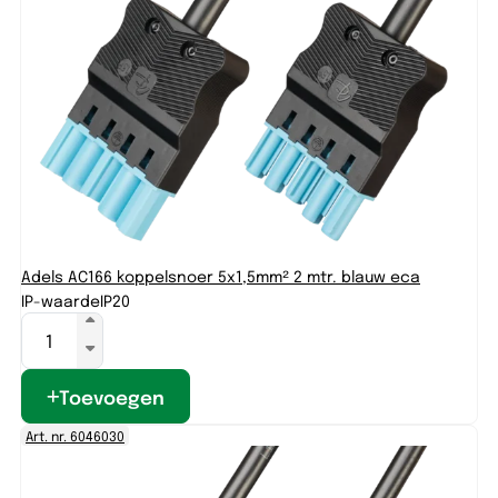
Adels AC166 koppelsnoer 5x1,5mm² 2 mtr. blauw eca
IP-waarde
IP20
Toevoegen
Art. nr. 6046030