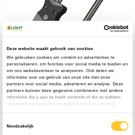
Deze website maakt gebruik van cookies
We gebruiken cookies om content en advertenties te
personaliseren, om functies voor social media te bieden en
Adels AC166 aansluitsnoer male 3x1,5 mm² 2 mtr. zwart eca
om ons websiteverkeer te analyseren. Ook delen we
IP-waarde
IP20
informatie over uw gebruik van onze site met onze
partners voor social media, adverteren en analyse. Deze
partners kunnen deze gegevens combineren met andere
Toevoegen
informatie die u aan ze heeft verstrekt of die ze hebben
verzameld op basis van uw gebruik van hun services.
Art. nr. 6045700
Toestemmingsselectie
Noodzakelijk