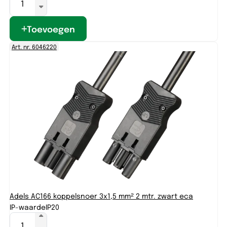
Toevoegen
Art. nr. 6046220
Adels AC166 koppelsnoer 3x1,5 mm² 2 mtr. zwart eca
IP-waarde
IP20