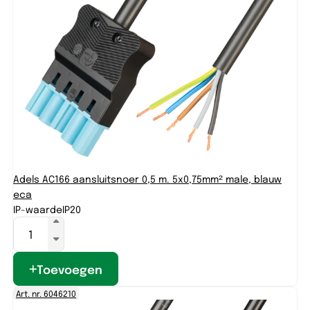
Adels AC166 aansluitsnoer 0,5 m. 5x0,75mm² male, blauw
eca
IP-waarde
IP20
Toevoegen
Art. nr. 6046210