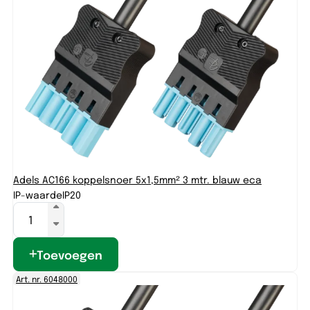
Adels AC166 koppelsnoer 5x1,5mm² 3 mtr. blauw eca
IP-waarde
IP20
Toevoegen
Art. nr. 6048000