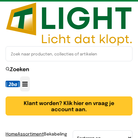
Zoeken
Klant worden? Klik hier en vraag je
account aan.
Home
Assortiment
Bekabeling