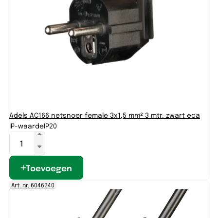
Adels AC166 netsnoer female 3x1,5 mm² 3 mtr. zwart eca
IP-waarde
IP20
Toevoegen
Art. nr. 6046240