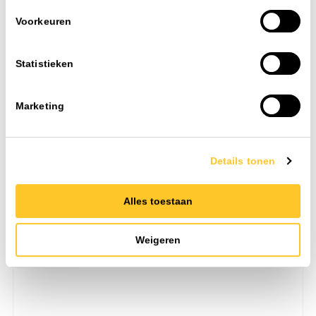
Voorkeuren
Statistieken
Marketing
Adels AC166 aansluitsnoer male 3x0,75 mm² 2 mtr. zwart
eca
Details tonen
IP-waarde
IP20
Alles toestaan
Toevoegen
Weigeren
Art. nr. 6048510