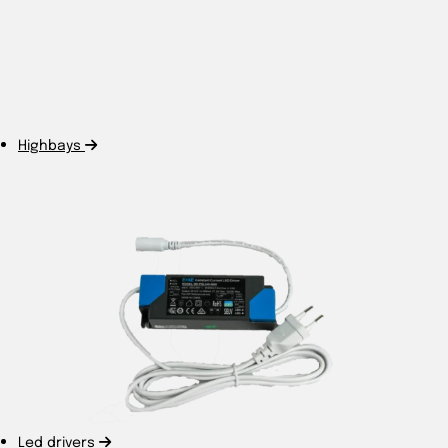
Highbays
Led drivers