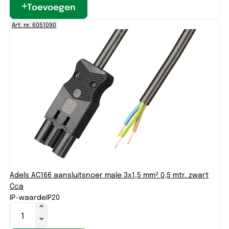
Toevoegen
Art. nr. 6051090
Adels AC166 aansluitsnoer male 3x1,5 mm² 0,5 mtr. zwart
Cca
IP-waarde
IP20