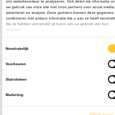
ons websiteverkeer te analyseren. Ook delen we informatie ov
uw gebruik van onze site met onze partners voor social media
adverteren en analyse. Deze partners kunnen deze gegevens
combineren met andere informatie die u aan ze heeft verstrekt
die ze hebben verzameld op basis van uw gebruik van hun
services.
Toestemmingsselectie
Lichtlijnen kopen: complete info
Noodzakelijk
voor bedrijfshallen en kantoren
Een bedrijfshal met TL-buizen die om de paar
Voorkeuren
maanden uitvallen. Schaduwplekken tussen de
stellingen. Een energierekening die elk jaar oploopt.
Herkenbaar? Dan zijn de lichtlijnen van TLight een
Statistieken
uitkomst!
Marketing
Details tonen