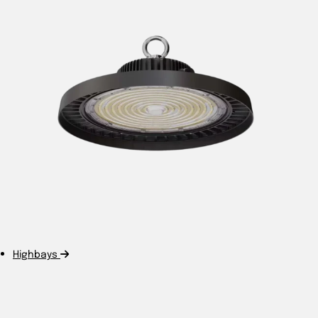
Highbays