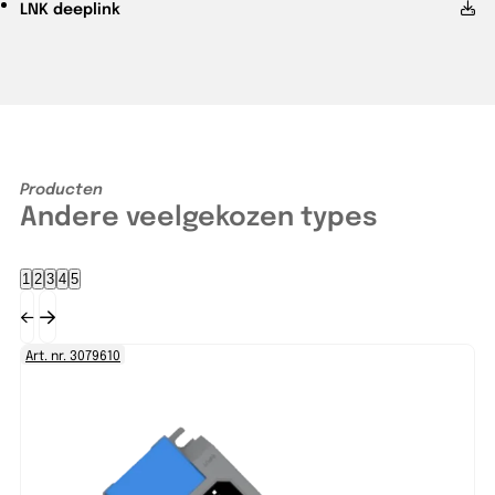
LNK
deeplink
Producten
Andere veelgekozen types
1
2
3
4
5
Art. nr. 3079610
Ar