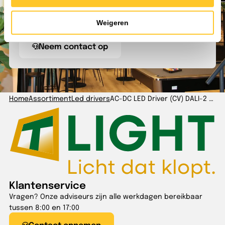
lichtspecialisten kunnen je alles vertellen over ons
assortiment. Neem contact met ons op om de
Weigeren
mogelijkheden te bespreken.
Neem contact op
Home
Assortiment
Led drivers
AC-DC LED Driver (CV) DALI-2 Dim 60W 24V
Klantenservice
Vragen? Onze adviseurs zijn alle werkdagen bereikbaar
tussen 8:00 en 17:00
Contact opnemen