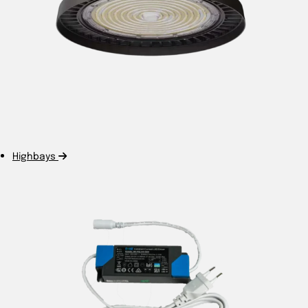
Highbays