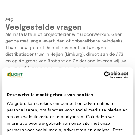
FAQ
Veelgestelde vragen
Als installateur of projectleider wilt u doorwerken. Geen
gedoe met lange levertijden of onbereikbare helpdesks.
TLight begrijpt dat. Vanuit ons centraal gelegen
distributiecentrum in Heijen (Limburg), direct aan de A73
en op de grens van Brabant en Gelderland leveren wij uw
led-verlichting direct uit eigen voorraad.
Bestellen doet u hoe het u uitkomt: snel via de webshop of
met één telefoontje naar onze verkopers. Wilt u de
armaturen liever eerst zelf bekijken of een lichtplan
doorspreken? U bent altijd welkom in onze showroom. De
Deze website maakt gebruik van cookies
koffie staat klaar en onze lichtspecialisten denken direct
We gebruiken cookies om content en advertenties te
met u mee.
personaliseren, om functies voor social media te bieden en
Alle veelgestelde vragen
om ons websiteverkeer te analyseren. Ook delen we
informatie over uw gebruik van onze site met onze
partners voor social media, adverteren en analyse. Deze