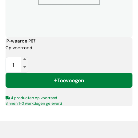
IP-waarde
IP67
Op voorraad
AC-
DC
LED
Toevoegen
Driver
(CV)
DALI-
4 producten op voorraad
2
Binnen 1-3 werkdagen geleverd
Dim
60W
24V
aantal