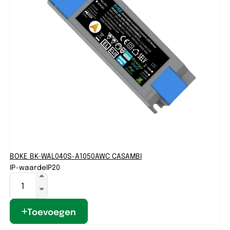
BOKE BK-WAL040S-A1050AWC CASAMBI
BO
IP-waarde
IP20
IP
Toevoegen