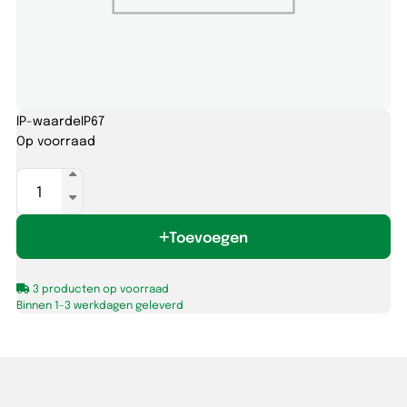
IP-waarde
IP67
Op voorraad
AC-
DC
LED
Toevoegen
Driver
(CV)
DALI
3 producten op voorraad
Dim
Binnen 1-3 werkdagen geleverd
90W
24V
aantal