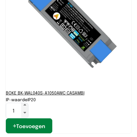
BOKE BK-WAL040S-A1050AWC CASAMBI
BO
IP-waarde
IP20
IP
Toevoegen