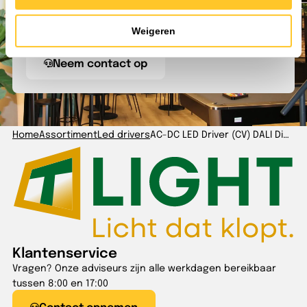
lichtspecialisten kunnen je alles vertellen over ons
assortiment. Neem contact met ons op om de
Weigeren
mogelijkheden te bespreken.
Neem contact op
Home
Assortiment
Led drivers
AC-DC LED Driver (CV) DALI Dim 90W 24V
Klantenservice
Vragen? Onze adviseurs zijn alle werkdagen bereikbaar
tussen 8:00 en 17:00
Contact opnemen