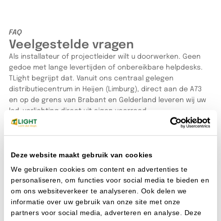
FAQ
Veelgestelde vragen
Als installateur of projectleider wilt u doorwerken. Geen
gedoe met lange levertijden of onbereikbare helpdesks.
TLight begrijpt dat. Vanuit ons centraal gelegen
distributiecentrum in Heijen (Limburg), direct aan de A73
en op de grens van Brabant en Gelderland leveren wij uw
led-verlichting direct uit eigen voorraad.
Bestellen doet u hoe het u uitkomt: snel via de webshop of
met één telefoontje naar onze verkopers. Wilt u de
armaturen liever eerst zelf bekijken of een lichtplan
doorspreken? U bent altijd welkom in onze showroom. De
Deze website maakt gebruik van cookies
koffie staat klaar en onze lichtspecialisten denken direct
We gebruiken cookies om content en advertenties te
met u mee.
personaliseren, om functies voor social media te bieden en
Alle veelgestelde vragen
om ons websiteverkeer te analyseren. Ook delen we
informatie over uw gebruik van onze site met onze
partners voor social media, adverteren en analyse. Deze