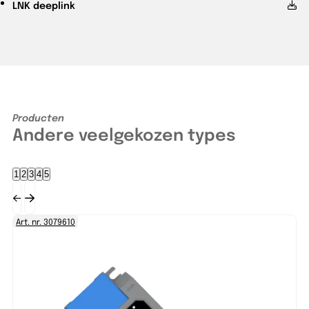
LNK
deeplink
Producten
Andere veelgekozen types
1
2
3
4
5
Art. nr. 3079610
Ar