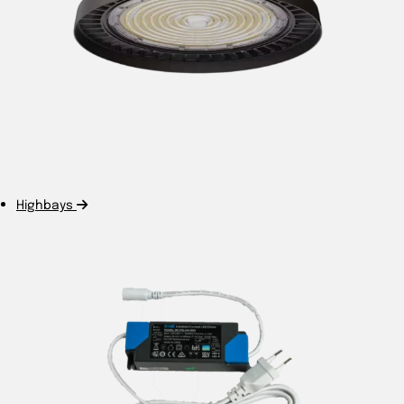
Highbays