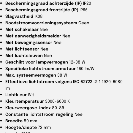
Beschermingsgraad achterzijde (IP)
IP20
Beschermingsgraad frontzijde (IP)
IP66
Slagvastheid
IK08
Noodstroomvoorzieningssysteem
Geen
Met schakelaar
Nee
Met aanwezigheidsmelder
Nee
Met bewegingssensor
Nee
Met lichtsensor
Nee
Met luchtsleuven
Nee
Geschikt voor lampvermogen
12-38 W
Specifieke lichtstroom armatuur
160 lm/W
Max. systeemvermogen
38 W
Effectieve lichtstroom volgens IEC 62722-2-1
1920-6080
lm
Lichtkleur
Wit
Kleurtemperatuur
3000-6000 K
Kleurweergave-index
80-89
Constante lichtstroom regeling
Nee
Breedte
80 mm
Hoogte/diepte
72 mm