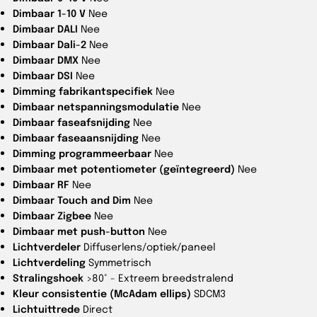
Dimbaar 1-10 V
Nee
Dimbaar DALI
Nee
Dimbaar Dali-2
Nee
Dimbaar DMX
Nee
Dimbaar DSI
Nee
Dimming fabrikantspecifiek
Nee
Dimbaar netspanningsmodulatie
Nee
Dimbaar faseafsnijding
Nee
Dimbaar faseaansnijding
Nee
Dimming programmeerbaar
Nee
Dimbaar met potentiometer (geïntegreerd)
Nee
Dimbaar RF
Nee
Dimbaar Touch and Dim
Nee
Dimbaar Zigbee
Nee
Dimbaar met push-button
Nee
Lichtverdeler
Diffuserlens/optiek/paneel
Lichtverdeling
Symmetrisch
Stralingshoek
>80° - Extreem breedstralend
Kleur consistentie (McAdam ellips)
SDCM3
Lichtuittrede
Direct