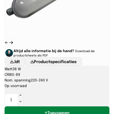
Altijd alle informatie bij de hand?
Download de
productsheets als PDF
.ldt
Productspecificaties
Watt
38 W
CRI
80-89
Nom. spanning
220-240 V
Op voorraad
AQUARIUS
1200
12-
Toevoegen
38W