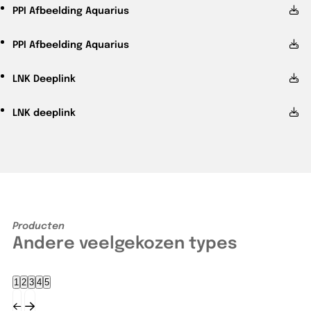
PPI
Afbeelding Aquarius
PPI
Afbeelding Aquarius
LNK
Deeplink
LNK
deeplink
Producten
Andere veelgekozen types
1
2
3
4
5