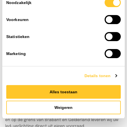
Toevoegen
Noodzakelijk
Voorkeuren
Statistieken
Marketing
Details tonen
FAQ
Veelgestelde vragen
Alles toestaan
Als installateur of projectleider wilt u doorwerken. Geen
gedoe met lange levertijden of onbereikbare helpdesks.
TLight begrijpt dat. Vanuit ons centraal gelegen
Weigeren
distributiecentrum in Heijen (Limburg), direct aan de A73
en op de grens van Brabant en Gelderland leveren wij uw
led-verlichting direct uit eigen voorraad.