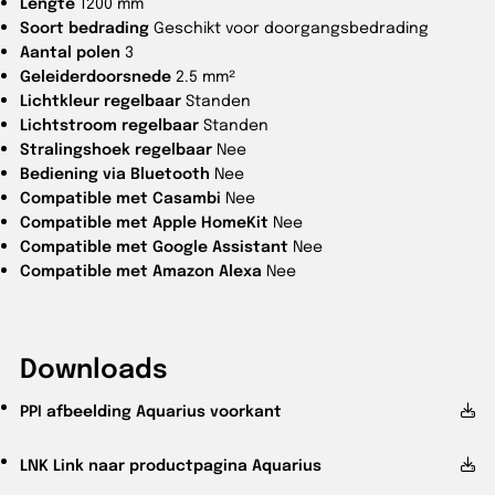
Lengte
1200 mm
Soort bedrading
Geschikt voor doorgangsbedrading
Aantal polen
3
Geleiderdoorsnede
2.5 mm²
Lichtkleur regelbaar
Standen
Lichtstroom regelbaar
Standen
Stralingshoek regelbaar
Nee
Bediening via Bluetooth
Nee
Compatible met Casambi
Nee
Compatible met Apple HomeKit
Nee
Compatible met Google Assistant
Nee
Compatible met Amazon Alexa
Nee
Downloads
PPI
afbeelding Aquarius voorkant
LNK
Link naar productpagina Aquarius