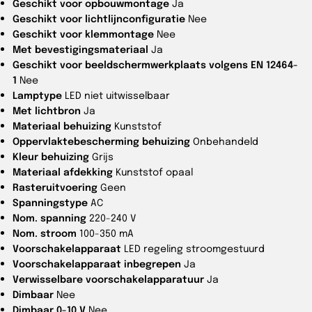
Geschikt voor opbouwmontage
Ja
Geschikt voor lichtlijnconfiguratie
Nee
Geschikt voor klemmontage
Nee
Met bevestigingsmateriaal
Ja
Geschikt voor beeldschermwerkplaats volgens EN 12464-
1
Nee
Lamptype
LED niet uitwisselbaar
Met lichtbron
Ja
Materiaal behuizing
Kunststof
Oppervlaktebescherming behuizing
Onbehandeld
Kleur behuizing
Grijs
Materiaal afdekking
Kunststof opaal
Rasteruitvoering
Geen
Spanningstype
AC
Nom. spanning
220-240 V
Nom. stroom
100-350 mA
Voorschakelapparaat
LED regeling stroomgestuurd
Voorschakelapparaat inbegrepen
Ja
Verwisselbare voorschakelapparatuur
Ja
Dimbaar
Nee
Dimbaar 0-10 V
Nee