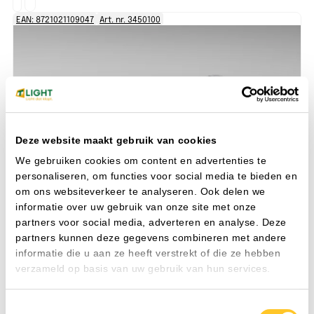
EAN: 8721021109047
Art. nr. 3450100
EA
Deze website maakt gebruik van cookies
We gebruiken cookies om content en advertenties te
personaliseren, om functies voor social media te bieden en
om ons websiteverkeer te analyseren. Ook delen we
AQUARIUS EM 1200 12-38W
Plafond- en wandarmaturen
Pl
informatie over uw gebruik van onze site met onze
830/840/860 AT 1h IP66
83
partners voor social media, adverteren en analyse. Deze
Watt
38 W
Wa
partners kunnen deze gegevens combineren met andere
CRI
80-89
CR
informatie die u aan ze heeft verstrekt of die ze hebben
Nom. spanning
220-240 V
No
verzameld op basis van uw gebruik van hun services.
Toestemmingsselectie