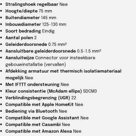
Stralingshoek regelbaar
Nee
Hoogte/diepte
75 mm
Buitendiameter
145 mm
Inbouwdiameter
125-130 mm
Soort bedrading
Eindig
Aantal polen
2
Geleiderdoorsnede
0.75 mm²
Aansluitbare geleiderdoorsnede
0.5-1.5 mm²
Aansluitwijze
Connector voor insteekbare
gebouwinstallatie (vervallen)
Afdekking armatuur met thermisch isolatiemateriaal
mogelijk
Nee
Met IFTTT ondersteuning
Nee
Kleur consistentie (McAdam ellips)
SDCM3
Verblindingsbegrenzing (UGR)
22
Compatible met Apple HomeKit
Nee
Bediening via Bluetooth
Nee
Compatible met Google Assistant
Nee
Compatible met Casambi
Nee
Compatible met Amazon Alexa
Nee