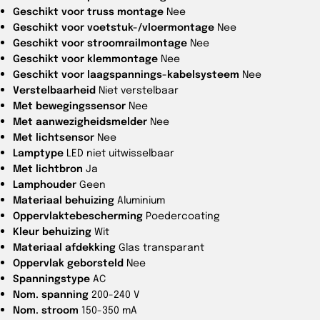
Geschikt voor truss montage
Nee
Geschikt voor voetstuk-/vloermontage
Nee
Geschikt voor stroomrailmontage
Nee
Geschikt voor klemmontage
Nee
Geschikt voor laagspannings-kabelsysteem
Nee
Verstelbaarheid
Niet verstelbaar
Met bewegingssensor
Nee
Met aanwezigheidsmelder
Nee
Met lichtsensor
Nee
Lamptype
LED niet uitwisselbaar
Met lichtbron
Ja
Lamphouder
Geen
Materiaal behuizing
Aluminium
Oppervlaktebescherming
Poedercoating
Kleur behuizing
Wit
Materiaal afdekking
Glas transparant
Oppervlak geborsteld
Nee
Spanningstype
AC
Nom. spanning
200-240 V
Nom. stroom
150-350 mA