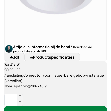
Altijd alle informatie bij de hand?
Download de
productsheets als PDF
.ldt
Productspecificaties
Watt
12 W
CRI
90-100
Aansluiting
Connector voor insteekbare gebouwinstallatie
(vervallen)
Nom. spanning
200-240 V
ATLAS
145
6/8/10/12W