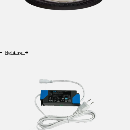
Highbays