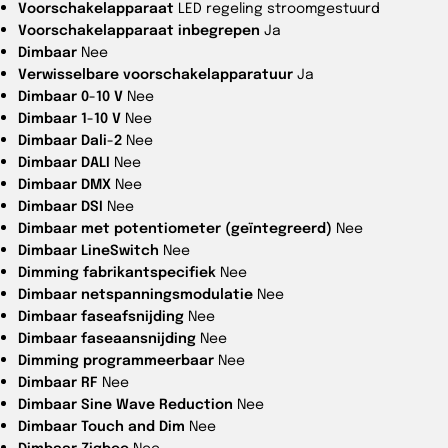
Voorschakelapparaat
LED regeling stroomgestuurd
Voorschakelapparaat inbegrepen
Ja
Dimbaar
Nee
Verwisselbare voorschakelapparatuur
Ja
Dimbaar 0-10 V
Nee
Dimbaar 1-10 V
Nee
Dimbaar Dali-2
Nee
Dimbaar DALI
Nee
Dimbaar DMX
Nee
Dimbaar DSI
Nee
Dimbaar met potentiometer (geïntegreerd)
Nee
Dimbaar LineSwitch
Nee
Dimming fabrikantspecifiek
Nee
Dimbaar netspanningsmodulatie
Nee
Dimbaar faseafsnijding
Nee
Dimbaar faseaansnijding
Nee
Dimming programmeerbaar
Nee
Dimbaar RF
Nee
Dimbaar Sine Wave Reduction
Nee
Dimbaar Touch and Dim
Nee
Dimbaar Zigbee
Nee