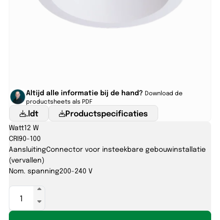
Altijd alle informatie bij de hand?
Download de
productsheets als PDF
.ldt
Productspecificaties
Watt
12 W
CRI
90-100
Aansluiting
Connector voor insteekbare gebouwinstallatie
(vervallen)
Nom. spanning
200-240 V
ATLAS
170
12W