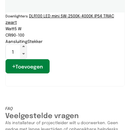
DLR100 LED mini 5W-2500K-4000K IP54 TRIAC
Downlighters
Do
zwart
Wa
Watt
5 W
CR
CRI
90-100
Aa
Aansluiting
Stekker
Toevoegen
FAQ
Veelgestelde vragen
Als installateur of projectleider wilt u doorwerken. Geen
gedoe met lange levertijden of onbereikbare helpdesks.