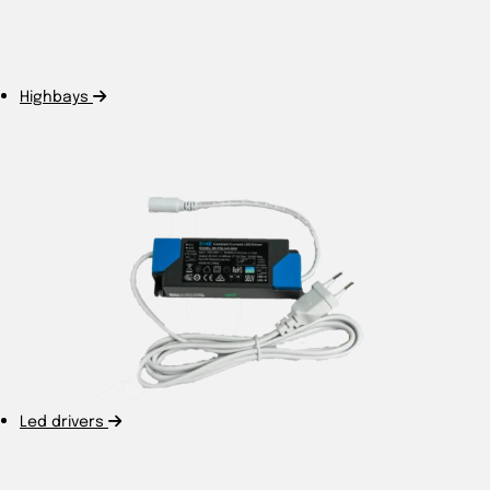
Highbays
Led drivers