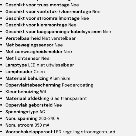
Geschikt voor truss montage
Nee
Geschikt voor voetstuk-/vloermontage
Nee
Geschikt voor stroomrailmontage
Nee
Geschikt voor klemmontage
Nee
Geschikt voor laagspannings-kabelsysteem
Nee
Verstelbaarheid
Niet verstelbaar
Met bewegingssensor
Nee
Met aanwezigheidsmelder
Nee
Met lichtsensor
Nee
Lamptype
LED niet uitwisselbaar
Lamphouder
Geen
Materiaal behuizing
Aluminium
Oppervlaktebescherming
Poedercoating
Kleur behuizing
Wit
Materiaal afdekking
Glas transparant
Oppervlak geborsteld
Nee
Spanningstype
AC
Nom. spanning
200-240 V
Nom. stroom
350 mA
Voorschakelapparaat
LED regeling stroomgestuurd