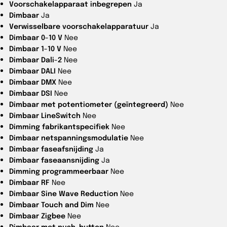
Voorschakelapparaat inbegrepen
Ja
Dimbaar
Ja
Verwisselbare voorschakelapparatuur
Ja
Dimbaar 0-10 V
Nee
Dimbaar 1-10 V
Nee
Dimbaar Dali-2
Nee
Dimbaar DALI
Nee
Dimbaar DMX
Nee
Dimbaar DSI
Nee
Dimbaar met potentiometer (geïntegreerd)
Nee
Dimbaar LineSwitch
Nee
Dimming fabrikantspecifiek
Nee
Dimbaar netspanningsmodulatie
Nee
Dimbaar faseafsnijding
Ja
Dimbaar faseaansnijding
Ja
Dimming programmeerbaar
Nee
Dimbaar RF
Nee
Dimbaar Sine Wave Reduction
Nee
Dimbaar Touch and Dim
Nee
Dimbaar Zigbee
Nee
Dimbaar met push-button
Nee