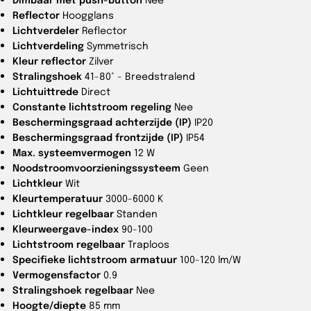
Reflector
Hoogglans
Lichtverdeler
Reflector
Lichtverdeling
Symmetrisch
Kleur reflector
Zilver
Stralingshoek
41-80° - Breedstralend
Lichtuittrede
Direct
Constante lichtstroom regeling
Nee
Beschermingsgraad achterzijde (IP)
IP20
Beschermingsgraad frontzijde (IP)
IP54
Max. systeemvermogen
12 W
Noodstroomvoorzieningssysteem
Geen
Lichtkleur
Wit
Kleurtemperatuur
3000-6000 K
Lichtkleur regelbaar
Standen
Kleurweergave-index
90-100
Lichtstroom regelbaar
Traploos
Specifieke lichtstroom armatuur
100-120 lm/W
Vermogensfactor
0.9
Stralingshoek regelbaar
Nee
Hoogte/diepte
85 mm