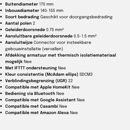
Buitendiameter
170 mm
Inbouwdiameter
140-155 mm
Soort bedrading
Geschikt voor doorgangsbedrading
Aantal polen
2
Geleiderdoorsnede
0.75 mm²
Aansluitbare geleiderdoorsnede
0.5-1.5 mm²
Aansluitwijze
Connector voor insteekbare
gebouwinstallatie (vervallen)
Afdekking armatuur met thermisch isolatiemateriaal
mogelijk
Nee
Met IFTTT ondersteuning
Nee
Kleur consistentie (McAdam ellips)
SDCM3
Verblindingsbegrenzing (UGR)
22
Compatible met Apple HomeKit
Nee
Bediening via Bluetooth
Nee
Compatible met Google Assistant
Nee
Compatible met Casambi
Nee
Compatible met Amazon Alexa
Nee