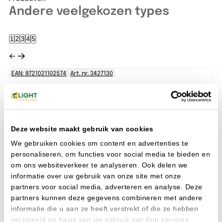
Andere veelgekozen types
1
2
3
4
5
EAN: 8721021102574
Art. nr. 3427130
EA
Deze website maakt gebruik van cookies
We gebruiken cookies om content en advertenties te
personaliseren, om functies voor social media te bieden en
om ons websiteverkeer te analyseren. Ook delen we
informatie over uw gebruik van onze site met onze
partners voor social media, adverteren en analyse. Deze
partners kunnen deze gegevens combineren met andere
informatie die u aan ze heeft verstrekt of die ze hebben
CARINA EYE 300 20/25W 830/840+EM IP65 zwart
CARINA
verzameld op basis van uw gebruik van hun services.