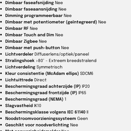
Dimbaar faseafsnijding
Nee
Dimbaar faseaansnijding
Nee
Dimming programmeerbaar
Nee
Dimbaar met potentiometer (geïntegreerd)
Nee
Dimbaar RF
Nee
Dimbaar Touch and Dim
Nee
Dimbaar Zigbee
Nee
Dimbaar met push-button
Nee
Lichtverdeler
Diffuserlens/optiek/paneel
Stralingshoek
>80° - Extreem breedstralend
Lichtverdeling
Symmetrisch
Kleur consistentie (McAdam ellips)
SDCM6
Lichtuittrede
Direct
Beschermingsgraad achterzijde (IP)
IP20
Beschermingsgraad frontzijde (IP)
IP65
Beschermingsgraad (NEMA)
1
Slagvastheid
IK10
Beschermingsklasse volgens IEC 61140
II
Noodstroomvoorzieningssysteem
Geen
Geschikt voor noodverlichting
Nee