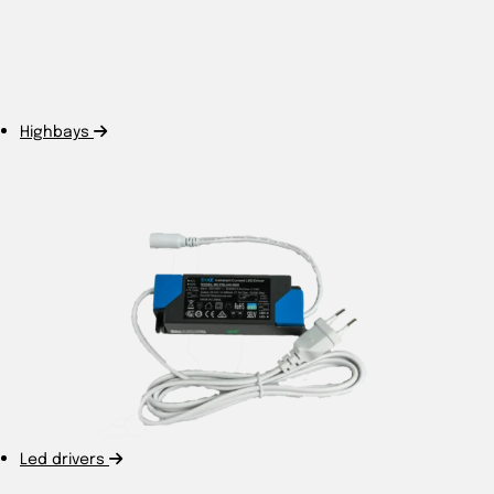
Highbays
Led drivers