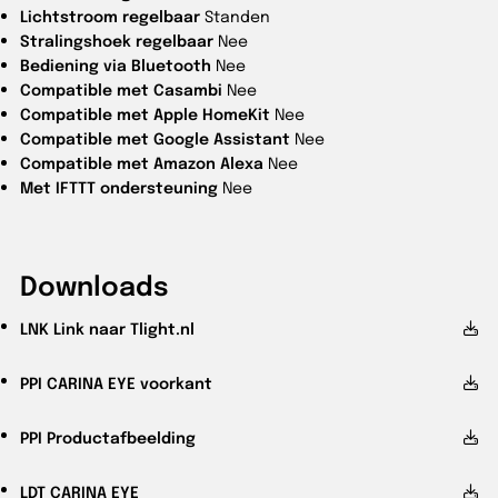
Lichtstroom regelbaar
Standen
Stralingshoek regelbaar
Nee
Bediening via Bluetooth
Nee
Compatible met Casambi
Nee
Compatible met Apple HomeKit
Nee
Compatible met Google Assistant
Nee
Compatible met Amazon Alexa
Nee
Met IFTTT ondersteuning
Nee
Downloads
LNK
Link naar Tlight.nl
PPI
CARINA EYE voorkant
PPI
Productafbeelding
LDT
CARINA EYE