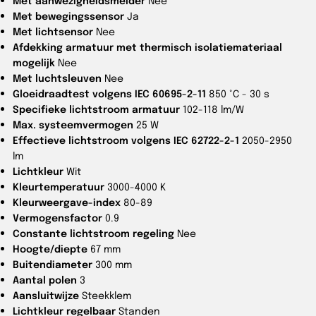
Met aanwezigheidsmelder
Nee
Met bewegingssensor
Ja
Met lichtsensor
Nee
Afdekking armatuur met thermisch isolatiemateriaal
mogelijk
Nee
Met luchtsleuven
Nee
Gloeidraadtest volgens IEC 60695-2-11
850 °C - 30 s
Specifieke lichtstroom armatuur
102-118 lm/W
Max. systeemvermogen
25 W
Effectieve lichtstroom volgens IEC 62722-2-1
2050-2950
lm
Lichtkleur
Wit
Kleurtemperatuur
3000-4000 K
Kleurweergave-index
80-89
Vermogensfactor
0.9
Constante lichtstroom regeling
Nee
Hoogte/diepte
67 mm
Buitendiameter
300 mm
Aantal polen
3
Aansluitwijze
Steekklem
Lichtkleur regelbaar
Standen