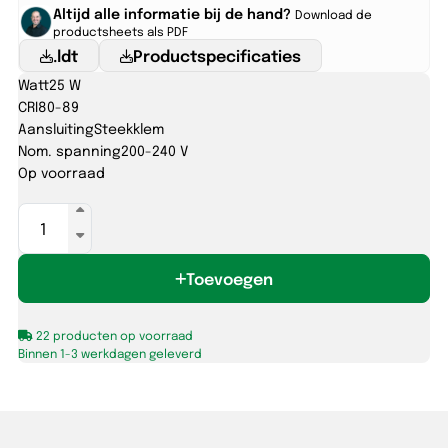
Altijd alle informatie bij de hand?
Download de
productsheets als PDF
.ldt
Productspecificaties
Watt
25 W
CRI
80-89
Aansluiting
Steekklem
Nom. spanning
200-240 V
Op voorraad
CARINA
EYE
300
Toevoegen
20/25W
830/840+SEN
IP65
22 producten op voorraad
zwart
Binnen 1-3 werkdagen geleverd
aantal