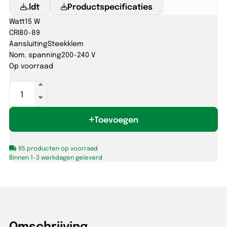
.ldt
Productspecificaties
Watt
15 W
CRI
80-89
Aansluiting
Steekklem
Nom. spanning
200-240 V
Op voorraad
CARINA
RT
250x150mm
Toevoegen
15W
830/840
IP65
95 producten op voorraad
zwart
Binnen 1-3 werkdagen geleverd
aantal
Omschrijving