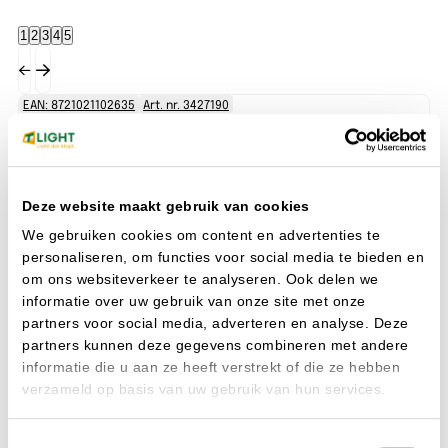
1
2
3
4
5
EAN: 8721021102635
Art. nr. 3427190
EA
Deze website maakt gebruik van cookies
We gebruiken cookies om content en advertenties te
personaliseren, om functies voor social media te bieden en
om ons websiteverkeer te analyseren. Ook delen we
informatie over uw gebruik van onze site met onze
partners voor social media, adverteren en analyse. Deze
partners kunnen deze gegevens combineren met andere
CARINA RT 250x150mm 15W 830/840 +SEN+EM IP65
CARINA
CA
informatie die u aan ze heeft verstrekt of die ze hebben
zwart
Wa
verzameld op basis van uw gebruik van hun services.
Watt
15 W
CR
CRI
80-89
Aa
Aansluiting
Steekklem
No
Toestemmingsselectie