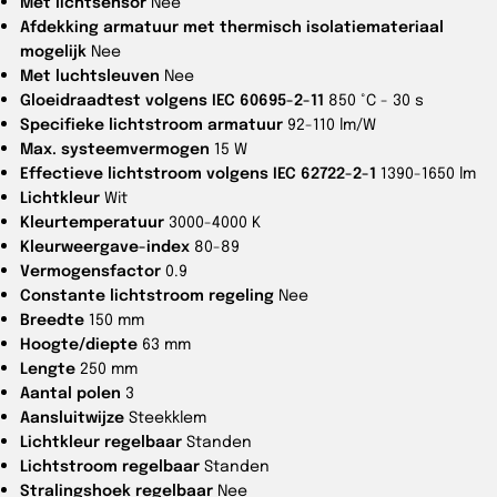
Met lichtsensor
Nee
Afdekking armatuur met thermisch isolatiemateriaal
mogelijk
Nee
Met luchtsleuven
Nee
Gloeidraadtest volgens IEC 60695-2-11
850 °C - 30 s
Specifieke lichtstroom armatuur
92-110 lm/W
Max. systeemvermogen
15 W
Effectieve lichtstroom volgens IEC 62722-2-1
1390-1650 lm
Lichtkleur
Wit
Kleurtemperatuur
3000-4000 K
Kleurweergave-index
80-89
Vermogensfactor
0.9
Constante lichtstroom regeling
Nee
Breedte
150 mm
Hoogte/diepte
63 mm
Lengte
250 mm
Aantal polen
3
Aansluitwijze
Steekklem
Lichtkleur regelbaar
Standen
Lichtstroom regelbaar
Standen
Stralingshoek regelbaar
Nee