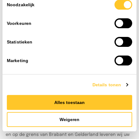
Noodzakelijk
Nom. spanning
200-240 V
Voorkeuren
Toevoegen
Statistieken
Marketing
Details tonen
FAQ
Veelgestelde vragen
Alles toestaan
Als installateur of projectleider wilt u doorwerken. Geen
gedoe met lange levertijden of onbereikbare helpdesks.
Weigeren
TLight begrijpt dat. Vanuit ons centraal gelegen
distributiecentrum in Heijen (Limburg), direct aan de A73
en op de grens van Brabant en Gelderland leveren wij uw