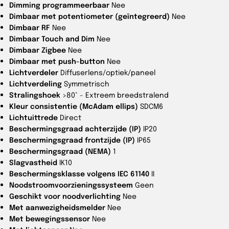
Dimming programmeerbaar
Nee
Dimbaar met potentiometer (geïntegreerd)
Nee
Dimbaar RF
Nee
Dimbaar Touch and Dim
Nee
Dimbaar Zigbee
Nee
Dimbaar met push-button
Nee
Lichtverdeler
Diffuserlens/optiek/paneel
Lichtverdeling
Symmetrisch
Stralingshoek
>80° - Extreem breedstralend
Kleur consistentie (McAdam ellips)
SDCM6
Lichtuittrede
Direct
Beschermingsgraad achterzijde (IP)
IP20
Beschermingsgraad frontzijde (IP)
IP65
Beschermingsgraad (NEMA)
1
Slagvastheid
IK10
Beschermingsklasse volgens IEC 61140
II
Noodstroomvoorzieningssysteem
Geen
Geschikt voor noodverlichting
Nee
Met aanwezigheidsmelder
Nee
Met bewegingssensor
Nee