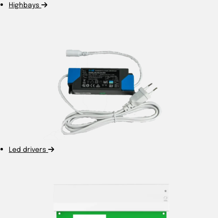
Highbays
Led drivers