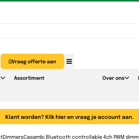
Vraag offerte aan
n
Assortiment
Over ons
Klant worden? Klik hier en vraag je account aan.
nt
Dimmers
Casambi Bluetooth controllable 4ch PWM dimm