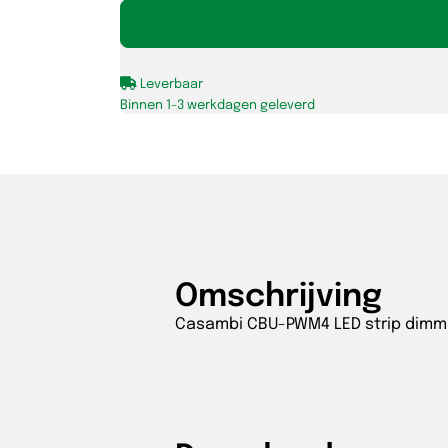
controllable
4ch
PWM
Leverbaar
dimmer
Binnen 1-3 werkdagen geleverd
LR
aantal
Omschrijving
Casambi CBU-PWM4 LED strip dimm