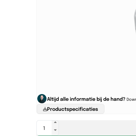
Altijd alle informatie bij de hand?
Down
Productspecificaties
Casambi
Bluetooth