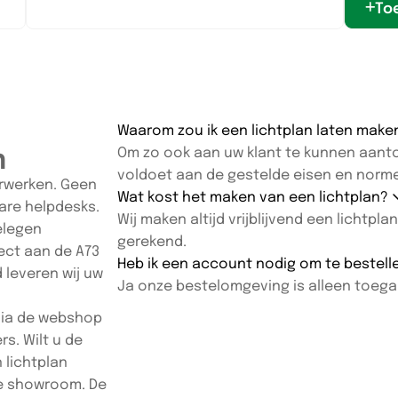
To
Waarom zou ik een lichtplan laten mak
n
Om zo ook aan uw klant te kunnen aanton
voldoet aan de gestelde eisen en norm
oorwerken. Geen
Wat kost het maken van een lichtplan?
are helpdesks.
Wij maken altijd vrijblijvend een lichtp
gelegen
gerekend.
rect aan de A73
Heb ik een account nodig om te bestel
 leveren wij uw
Ja onze bestelomgeving is alleen toegan
 via de webshop
s. Wilt u de
 lichtplan
ze showroom. De