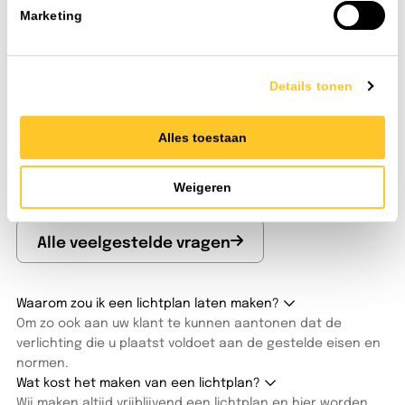
gedoe met lange levertijden of onbereikbare helpdesks.
Marketing
TLight begrijpt dat. Vanuit ons centraal gelegen
distributiecentrum in Heijen (Limburg), direct aan de A73
en op de grens van Brabant en Gelderland leveren wij uw
Details tonen
led-verlichting direct uit eigen voorraad.
Bestellen doet u hoe het u uitkomt: snel via de webshop of
met één telefoontje naar onze verkopers. Wilt u de
Alles toestaan
armaturen liever eerst zelf bekijken of een lichtplan
doorspreken? U bent altijd welkom in onze showroom. De
Weigeren
koffie staat klaar en onze lichtspecialisten denken direct
met u mee.
Alle veelgestelde vragen
Waarom zou ik een lichtplan laten maken?
Om zo ook aan uw klant te kunnen aantonen dat de
verlichting die u plaatst voldoet aan de gestelde eisen en
normen.
Wat kost het maken van een lichtplan?
Wij maken altijd vrijblijvend een lichtplan en hier worden