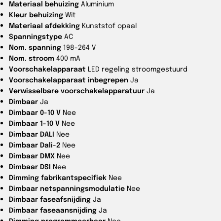
Materiaal behuizing
Aluminium
Kleur behuizing
Wit
Materiaal afdekking
Kunststof opaal
Spanningstype
AC
Nom. spanning
198-264 V
Nom. stroom
400 mA
Voorschakelapparaat
LED regeling stroomgestuurd
Voorschakelapparaat inbegrepen
Ja
Verwisselbare voorschakelapparatuur
Ja
Dimbaar
Ja
Dimbaar 0-10 V
Nee
Dimbaar 1-10 V
Nee
Dimbaar DALI
Nee
Dimbaar Dali-2
Nee
Dimbaar DMX
Nee
Dimbaar DSI
Nee
Dimming fabrikantspecifiek
Nee
Dimbaar netspanningsmodulatie
Nee
Dimbaar faseafsnijding
Ja
Dimbaar faseaansnijding
Ja
Dimming programmeerbaar
Nee