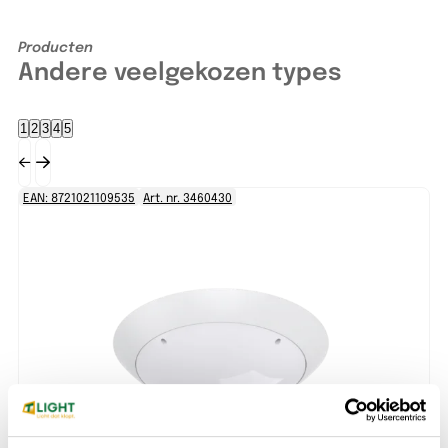
Producten
Andere veelgekozen types
1
2
3
4
5
EAN: 8721021109535
Art. nr. 3460430
EA