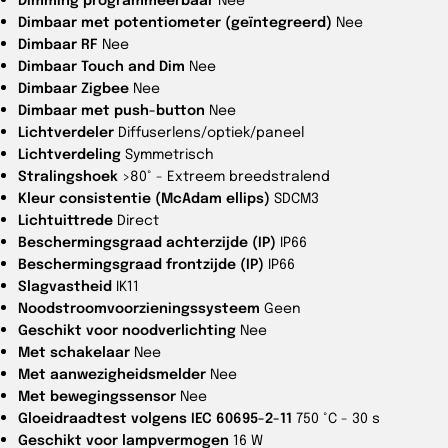
Dimbaar met potentiometer (geïntegreerd)
Nee
Dimbaar RF
Nee
Dimbaar Touch and Dim
Nee
Dimbaar Zigbee
Nee
Dimbaar met push-button
Nee
Lichtverdeler
Diffuserlens/optiek/paneel
Lichtverdeling
Symmetrisch
Stralingshoek
>80° - Extreem breedstralend
Kleur consistentie (McAdam ellips)
SDCM3
Lichtuittrede
Direct
Beschermingsgraad achterzijde (IP)
IP66
Beschermingsgraad frontzijde (IP)
IP66
Slagvastheid
IK11
Noodstroomvoorzieningssysteem
Geen
Geschikt voor noodverlichting
Nee
Met schakelaar
Nee
Met aanwezigheidsmelder
Nee
Met bewegingssensor
Nee
Gloeidraadtest volgens IEC 60695-2-11
750 °C - 30 s
Geschikt voor lampvermogen
16 W