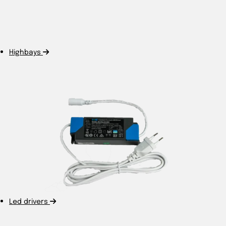
Highbays
Led drivers