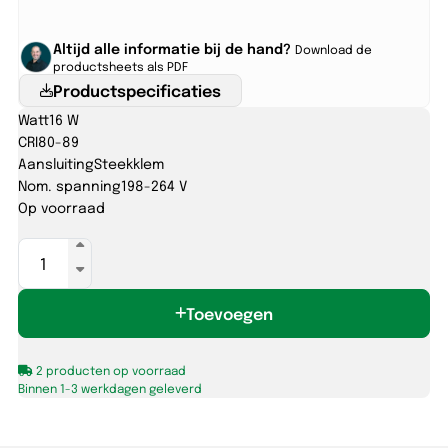
Altijd alle informatie bij de hand?
Download de
productsheets als PDF
Productspecificaties
Watt
16 W
CRI
80-89
Aansluiting
Steekklem
Nom. spanning
198-264 V
Op voorraad
DRACO
455
16W-
Toevoegen
830/840
IP66
+
2 producten op voorraad
NL
Binnen 1-3 werkdagen geleverd
wit
IK11++
aantal