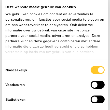
Deze website maakt gebruik van cookies
We gebruiken cookies om content en advertenties te
DRACO 455 32W-830/840 IP66 + NL
Plafond- en wandarmaturen
Pl
personaliseren, om functies voor social media te bieden en
+ SEN wit IK11++
SE
om ons websiteverkeer te analyseren. Ook delen we
Watt
32 W
Wa
informatie over uw gebruik van onze site met onze
CRI
80-89
CR
partners voor social media, adverteren en analyse. Deze
Aansluiting
Steekklem
Aa
partners kunnen deze gegevens combineren met andere
Nom. spanning
198-264 V
No
informatie die u aan ze heeft verstrekt of die ze hebben
verzameld op basis van uw gebruik van hun services.
Toestemmingsselectie
Toevoegen
Noodzakelijk
Voorkeuren
FAQ
Veelgestelde vragen
Statistieken
Als installateur of projectleider wilt u doorwerken. Geen