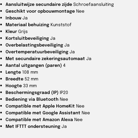
Aansluitwijze secundaire zijde
Schroefaansluiting
Geschikt voor opbouwmontage
Nee
Inbouw
Ja
Materiaal behuizing
Kunststof
Kleur
Grijs
Kortsluitbeveiliging
Ja
Overbelastingsbeveiliging
Ja
Overtemperatuurbeveiliging
Ja
Met secundaire zekeringsautomaat
Ja
Aantal uitgangen (paren)
4
Lengte
108 mm
Breedte
52 mm
Hoogte
33 mm
Beschermingsgraad (IP)
IP20
Bediening via Bluetooth
Nee
Compatible met Apple HomeKit
Nee
Compatible met Google Assistant
Nee
Compatible met Amazon Alexa
Nee
Met IFTTT ondersteuning
Ja