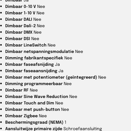
Dimbaar 0-10 V
Nee
Dimbaar 1-10 V
Nee
Dimbaar DALI
Nee
Dimbaar Dali-2
Nee
Dimbaar DMX
Nee
Dimbaar DSI
Nee
Dimbaar LineSwitch
Nee
Dimbaar netspanningsmodulatie
Nee
Dimming fabrikantspecifiek
Nee
Dimbaar faseafsnijding
Ja
Dimbaar faseaansnijding
Ja
Dimbaar met potentiometer (geïntegreerd)
Nee
Dimming programmeerbaar
Nee
Dimbaar RF
Nee
Dimbaar Sine Wave Reduction
Nee
Dimbaar Touch and Dim
Nee
Dimbaar met push-button
Nee
Dimbaar Zigbee
Nee
Beschermingsgraad (NEMA)
1
Aansluitwijze primaire zijde
Schroefaansluiting