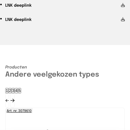
LNK
deeplink
LNK
deeplink
Producten
Andere veelgekozen types
1
2
3
4
5
Art. nr. 3079610
Ar