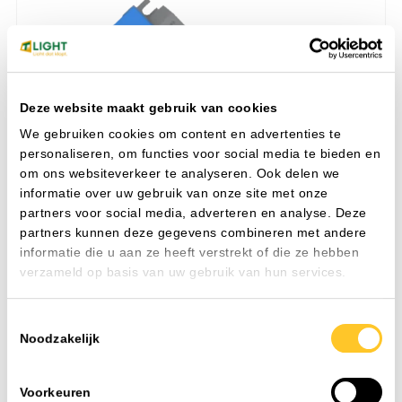
Deze website maakt gebruik van cookies
We gebruiken cookies om content en advertenties te
personaliseren, om functies voor social media te bieden en
om ons websiteverkeer te analyseren. Ook delen we
informatie over uw gebruik van onze site met onze
partners voor social media, adverteren en analyse. Deze
partners kunnen deze gegevens combineren met andere
informatie die u aan ze heeft verstrekt of die ze hebben
verzameld op basis van uw gebruik van hun services.
Toestemmingsselectie
BOKE BK-WAL040S-A1050AWC CASAMBI
BO
Noodzakelijk
IP-waarde
IP20
IP
Voorkeuren