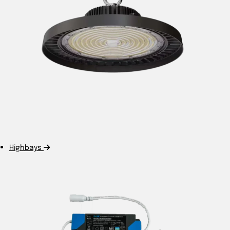
Highbays