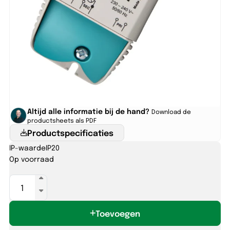
Altijd alle informatie bij de hand?
Download de
productsheets als PDF
Productspecificaties
IP-waarde
IP20
Op voorraad
Halotronic
Mouse
HTM70
Toevoegen
aantal