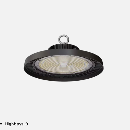
Highbays