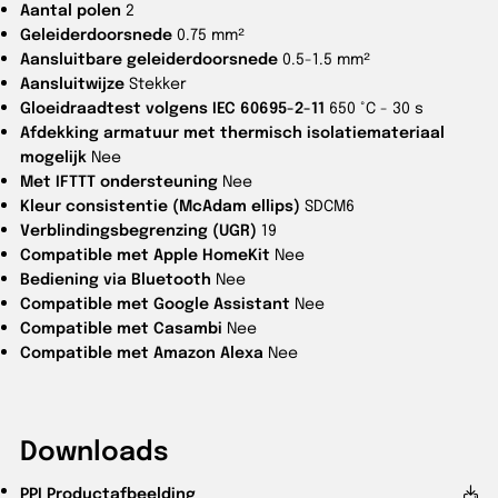
Aantal polen
2
Geleiderdoorsnede
0.75 mm²
Aansluitbare geleiderdoorsnede
0.5-1.5 mm²
Aansluitwijze
Stekker
Gloeidraadtest volgens IEC 60695-2-11
650 °C - 30 s
Afdekking armatuur met thermisch isolatiemateriaal
mogelijk
Nee
Met IFTTT ondersteuning
Nee
Kleur consistentie (McAdam ellips)
SDCM6
Verblindingsbegrenzing (UGR)
19
Compatible met Apple HomeKit
Nee
Bediening via Bluetooth
Nee
Compatible met Google Assistant
Nee
Compatible met Casambi
Nee
Compatible met Amazon Alexa
Nee
Downloads
PPI
Productafbeelding