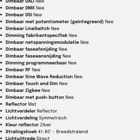
Dimbaar DALI
Nee
Dimbaar DMX
Nee
Dimbaar DSI
Nee
Dimbaar met potentiometer (geïntegreerd)
Nee
Dimbaar LineSwitch
Nee
Dimming fabrikantspecifiek
Nee
Dimbaar netspanningsmodulatie
Nee
Dimbaar faseafsnijding
Nee
Dimbaar faseaansnijding
Nee
Dimming programmeerbaar
Nee
Dimbaar RF
Nee
Dimbaar Sine Wave Reduction
Nee
Dimbaar Touch and Dim
Nee
Dimbaar Zigbee
Nee
Dimbaar met push-button
Nee
Reflector
Mat
Lichtverdeler
Reflector
Lichtverdeling
Symmetrisch
Kleur reflector
Zilver
Stralingshoek
41-80° - Breedstralend
Lichtuittrede
Direct