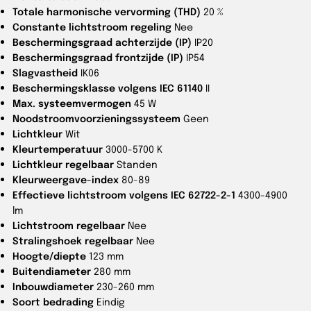
Totale harmonische vervorming (THD)
20 %
Constante lichtstroom regeling
Nee
Beschermingsgraad achterzijde (IP)
IP20
Beschermingsgraad frontzijde (IP)
IP54
Slagvastheid
IK06
Beschermingsklasse volgens IEC 61140
II
Max. systeemvermogen
45 W
Noodstroomvoorzieningssysteem
Geen
Lichtkleur
Wit
Kleurtemperatuur
3000-5700 K
Lichtkleur regelbaar
Standen
Kleurweergave-index
80-89
Effectieve lichtstroom volgens IEC 62722-2-1
4300-4900
lm
Lichtstroom regelbaar
Nee
Stralingshoek regelbaar
Nee
Hoogte/diepte
123 mm
Buitendiameter
280 mm
Inbouwdiameter
230-260 mm
Soort bedrading
Eindig