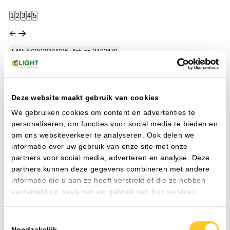
1
2
3
4
5
EAN: 8721021104196
Art. nr. 3403470
EA
Deze website maakt gebruik van cookies
We gebruiken cookies om content en advertenties te
personaliseren, om functies voor social media te bieden en
om ons websiteverkeer te analyseren. Ook delen we
informatie over uw gebruik van onze site met onze
partners voor social media, adverteren en analyse. Deze
partners kunnen deze gegevens combineren met andere
informatie die u aan ze heeft verstrekt of die ze hebben
verzameld op basis van uw gebruik van hun services.
JUNO 280 45W-830/840/857 IP54 UGR<19 wit DALI
Downlighters
Do
sn/st
wi
Toestemmingsselectie
Watt
45 W
Wa
Noodzakelijk