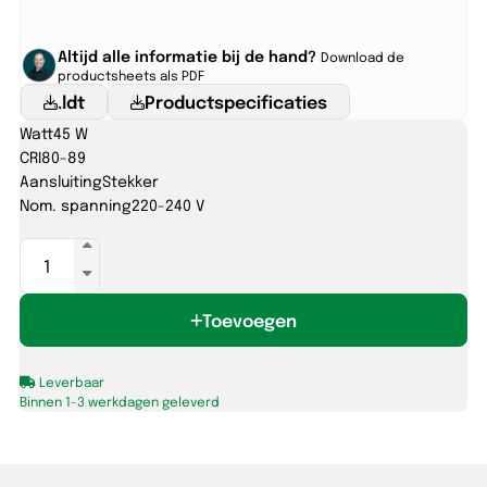
Altijd alle informatie bij de hand?
Download de
productsheets als PDF
.ldt
Productspecificaties
Watt
45 W
CRI
80-89
Aansluiting
Stekker
Nom. spanning
220-240 V
JUNO
280
45W-
Toevoegen
830/840/857
IP54
UGR
Leverbaar
aantal
Binnen 1-3 werkdagen geleverd