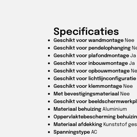
Specificaties
Geschikt voor wandmontage
Nee
Geschikt voor pendelophanging
N
Geschikt voor plafondmontage
Ja
Geschikt voor inbouwmontage
Ja
Geschikt voor opbouwmontage
N
Geschikt voor lichtlijnconfiguratie
Geschikt voor klemmontage
Nee
Met bevestigingsmateriaal
Nee
Geschikt voor beeldschermwerkpl
Materiaal behuizing
Aluminium
Oppervlaktebescherming behuizi
Materiaal afdekking
Kunststof ges
Spanningstype
AC