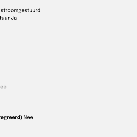
g stroomgestuurd
tuur
Ja
Nee
tegreerd)
Nee