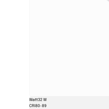
Watt
32 W
CRI
80-89