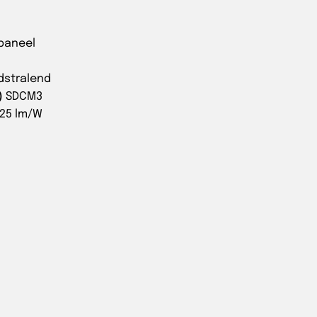
/paneel
dstralend
)
SDCM3
125 lm/W