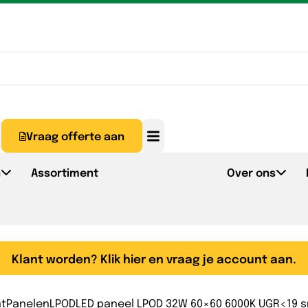
Vraag offerte aan
n
Assortiment
Over ons
Klant worden? Klik hier en vraag je account aan.
nt
Panelen
LPOD
LED paneel LPOD 32W 60×60 6000K UGR<19 