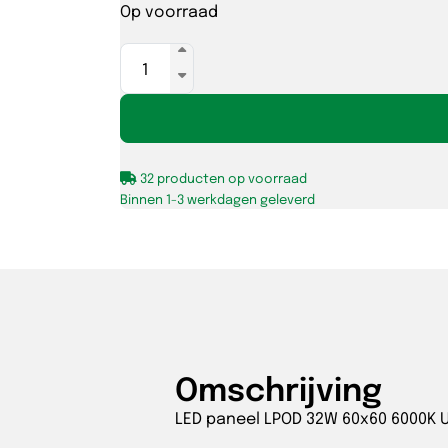
Op voorraad
LED
paneel
LPOD
32W
60x60
32 producten op voorraad
6000K
Binnen 1-3 werkdagen geleverd
UGR<19
sn/st
✓
OP=OP
aantal
Omschrijving
LED paneel LPOD 32W 60x60 6000K 