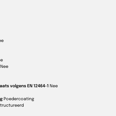
ee
ee
Nee
aats volgens EN 12464-1
Nee
ng
Poedercoating
tructureerd