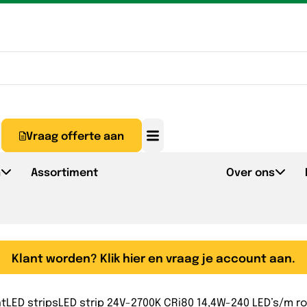
Vraag offerte aan
n
Assortiment
Over ons
Klant worden? Klik hier en vraag je account aan.
nt
LED strips
LED strip 24V-2700K CRi80 14,4W-240 LED’s/m ro