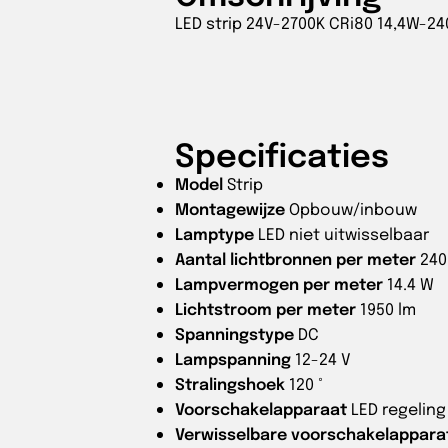
LED strip 24V-2700K CRi80 14,4W-24
Specificaties
Model
Strip
Montagewijze
Opbouw/inbouw
Lamptype
LED niet uitwisselbaar
Aantal lichtbronnen per meter
240
Lampvermogen per meter
14.4 W
Lichtstroom per meter
1950 lm
Spanningstype
DC
Lampspanning
12-24 V
Stralingshoek
120 °
Voorschakelapparaat
LED regelin
Verwisselbare voorschakelappara