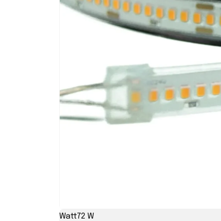
Watt
72 W