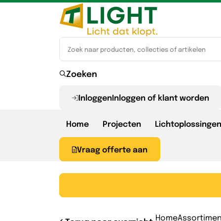
Zoeken
Inloggen
Inloggen of klant worden
Home
Projecten
Lichtoplossinge
Vraag offerte aan
Bereken & bespaar
Over TLight
Lichtberekening aanvragen
Ons team
Home
Assortime