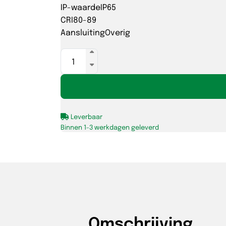
IP-waarde
IP65
CRI
80-89
Aansluiting
Overig
LED
strip
24V-
2700K
CRi80
Leverbaar
14,4W-
Binnen 1-3 werkdagen geleverd
240
LED's/m
rol
5m
IP65
aantal
Omschrijving