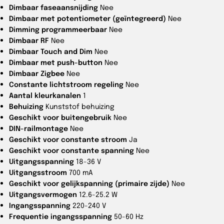
Dimbaar faseaansnijding
Nee
Dimbaar met potentiometer (geïntegreerd)
Nee
Dimming programmeerbaar
Nee
Dimbaar RF
Nee
Dimbaar Touch and Dim
Nee
Dimbaar met push-button
Nee
Dimbaar Zigbee
Nee
Constante lichtstroom regeling
Nee
Aantal kleurkanalen
1
Behuizing
Kunststof behuizing
Geschikt voor buitengebruik
Nee
DIN-railmontage
Nee
Geschikt voor constante stroom
Ja
Geschikt voor constante spanning
Nee
Uitgangsspanning
18-36 V
Uitgangsstroom
700 mA
Geschikt voor gelijkspanning (primaire zijde)
Nee
Uitgangsvermogen
12.6-25.2 W
Ingangsspanning
220-240 V
Frequentie ingangsspanning
50-60 Hz