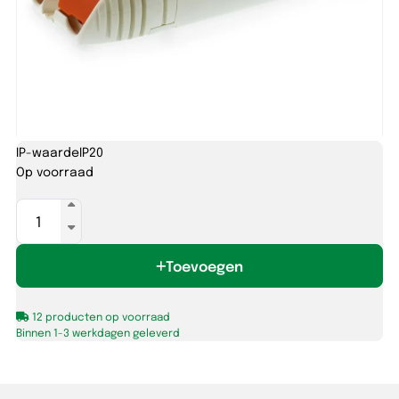
IP-waarde
IP20
Op voorraad
Leddriver
constante
stroom
Toevoegen
700mA
13-
25W,
12 producten op voorraad
18-
Binnen 1-3 werkdagen geleverd
36V
aantal