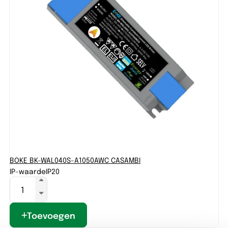
BOKE BK-WAL040S-A1050AWC CASAMBI
BO
IP-waarde
IP20
IP
Toevoegen