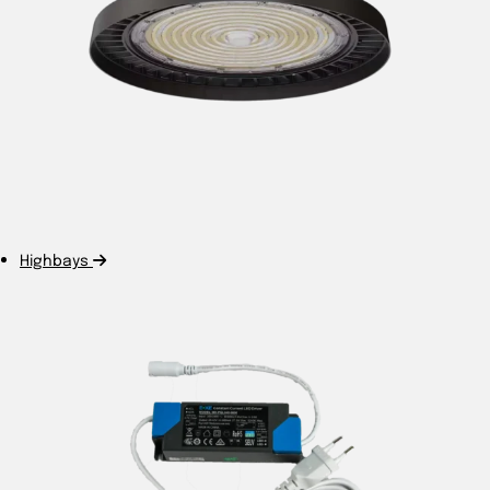
Highbays