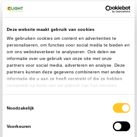
FAQ
Veelgestelde vragen
Deze website maakt gebruik van cookies
Als installateur of projectleider wilt u doorwerken. Geen
We gebruiken cookies om content en advertenties te
gedoe met lange levertijden of onbereikbare helpdesks.
personaliseren, om functies voor social media te bieden en
TLight begrijpt dat. Vanuit ons centraal gelegen
om ons websiteverkeer te analyseren. Ook delen we
distributiecentrum in Heijen (Limburg), direct aan de A73
informatie over uw gebruik van onze site met onze
en op de grens van Brabant en Gelderland leveren wij uw
partners voor social media, adverteren en analyse. Deze
led-verlichting direct uit eigen voorraad.
partners kunnen deze gegevens combineren met andere
Bestellen doet u hoe het u uitkomt: snel via de webshop of
informatie die u aan ze heeft verstrekt of die ze hebben
met één telefoontje naar onze verkopers. Wilt u de
verzameld op basis van uw gebruik van hun services.
armaturen liever eerst zelf bekijken of een lichtplan
doorspreken? U bent altijd welkom in onze showroom. De
Toestemmingsselectie
koffie staat klaar en onze lichtspecialisten denken direct
Noodzakelijk
met u mee.
Alle veelgestelde vragen
Voorkeuren