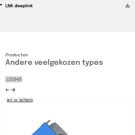
LNK
deeplink
Producten
Andere veelgekozen types
1
2
3
4
5
Art. nr. 3079610
Ar