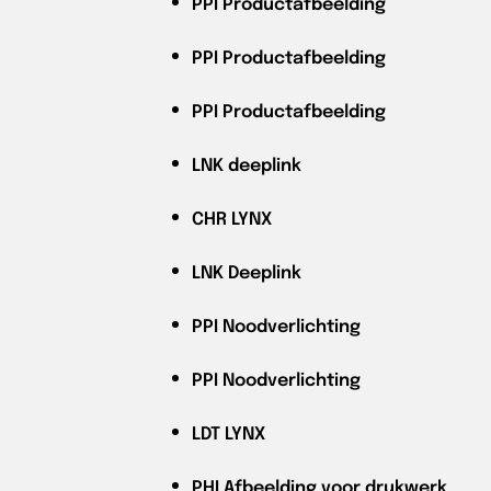
PPI
Productafbeelding
PPI
Productafbeelding
PPI
Productafbeelding
LNK
deeplink
CHR
LYNX
LNK
Deeplink
PPI
Noodverlichting
PPI
Noodverlichting
LDT
LYNX
PHI
Afbeelding voor drukwerk