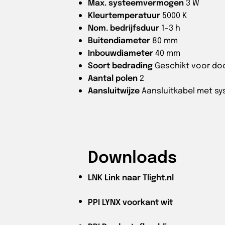
Max. systeemvermogen
3 W
Kleurtemperatuur
5000 K
Nom. bedrijfsduur
1-3 h
Buitendiameter
80 mm
Inbouwdiameter
40 mm
Soort bedrading
Geschikt voor d
Aantal polen
2
Aansluitwijze
Aansluitkabel met sy
Downloads
LNK
Link naar Tlight.nl
PPI
LYNX voorkant wit