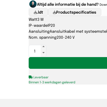
Altijd alle informatie bij de hand?
Down
.ldt
Productspecificaties
Watt
3 W
IP-waarde
IP20
Aansluiting
Aansluitkabel met systeemstek
Nom. spanning
200-240 V
LYNX
3W
IP20
wit
GST
Leverbaar
3p
Binnen 1-3 werkdagen geleverd
aantal