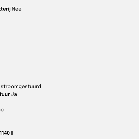
erij
Nee
g stroomgestuurd
tuur
Ja
ee
1140
II