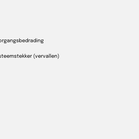
oorgangsbedrading
steemstekker (vervallen)