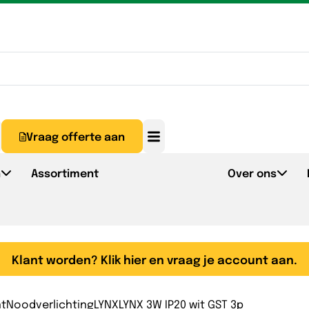
Vraag offerte aan
n
Assortiment
Over ons
Klant worden? Klik hier en vraag je account aan.
nt
Noodverlichting
LYNX
LYNX 3W IP20 wit GST 3p