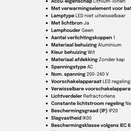
Accu-eigenschap
Lithium-ionen
Met verwarmingselement voor batt
Lamptype
LED niet uitwisselbaar
Met lichtbron
Ja
Lamphouder
Geen
Aantal verlichtingskoppen
1
Materiaal behuizing
Aluminium
Kleur behuizing
Wit
Materiaal afdekking
Zonder kap
Spanningstype
AC
Nom. spanning
200-240 V
Voorschakelapparaat
LED regelin
Verwisselbare voorschakelappara
Lichtverdeler
Refractorlens
Constante lichtstroom regeling
N
Beschermingsgraad (IP)
IP20
Slagvastheid
IK00
Beschermingsklasse volgens IEC 6