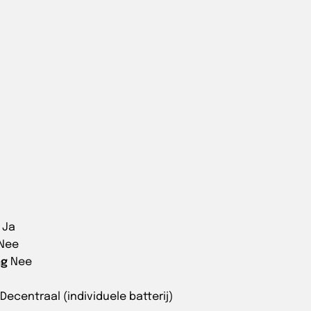
Ja
Nee
ng
Nee
Decentraal (individuele batterij)