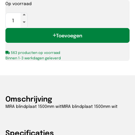
Op voorraad
MIRA
blindplaat
1500mm
Toevoegen
wit
aantal
563 producten op voorraad
Binnen 1-3 werkdagen geleverd
Omschrijving
MIRA blindplaat 1500mm witMIRA blindplaat 1500mm wit
Specificaties