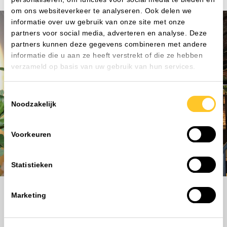
om ons websiteverkeer te analyseren. Ook delen we
informatie over uw gebruik van onze site met onze
partners voor social media, adverteren en analyse. Deze
partners kunnen deze gegevens combineren met andere
informatie die u aan ze heeft verstrekt of die ze hebben
Kunnen we je helpen?
verzameld op basis van uw gebruik van hun services.
Nog niet gevonden waar je naar zoekt? Onze
lichtspecialisten kunnen je alles vertellen over ons
Toestemmingsselectie
assortiment. Neem contact met ons op om de
Noodzakelijk
mogelijkheden te bespreken.
Neem contact op
Voorkeuren
Statistieken
Home
Assortiment
Lichtlijnen
Accessoires Lichtlijnen
MIRA blindplaat 1500mm wit
Marketing