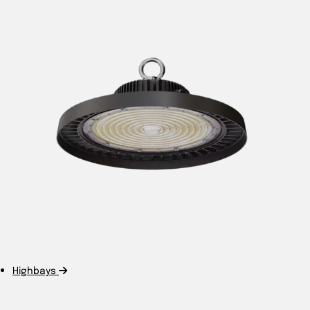
Highbays