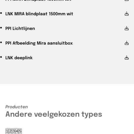
LNK
MIRA blindplaat 1500mm wit
PPI
Lichtlijnen
PPI
Afbeelding Mira aansluitbox
LNK
deeplink
Producten
Andere veelgekozen types
1
2
3
4
5