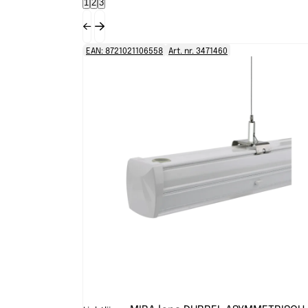
1
2
3
EAN: 8721021106558
Art. nr. 3471460