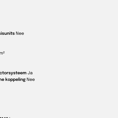
isunits
Nee
mm²
ectorsysteem
Ja
he koppeling
Nee