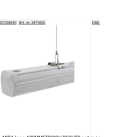
021106541
Art. nr. 3471450
EAN: 8721021106510
Art. 