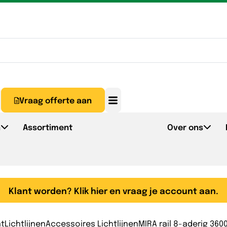
Vraag offerte aan
n
Assortiment
Over ons
Klant worden? Klik hier en vraag je account aan.
nt
Lichtlijnen
Accessoires Lichtlijnen
MIRA rail 8-aderig 36