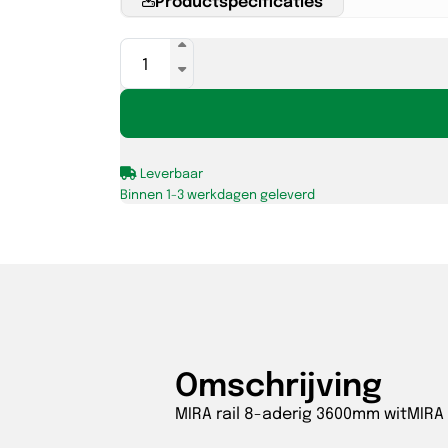
MIRA
rail
8-
aderig
3600mm
Leverbaar
wit
Binnen 1-3 werkdagen geleverd
aantal
Omschrijving
MIRA rail 8-aderig 3600mm witMIRA 