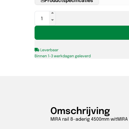
MIRA
rail
8-
aderig
4500mm
Leverbaar
wit
Binnen 1-3 werkdagen geleverd
aantal
Omschrijving
MIRA rail 8-aderig 4500mm witMIRA 