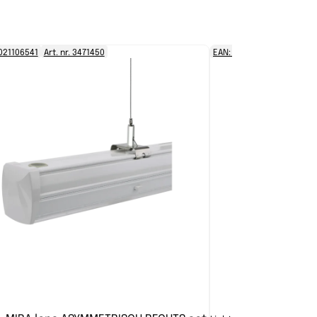
021106541
Art. nr. 3471450
EAN: 8721021106510
Art. 