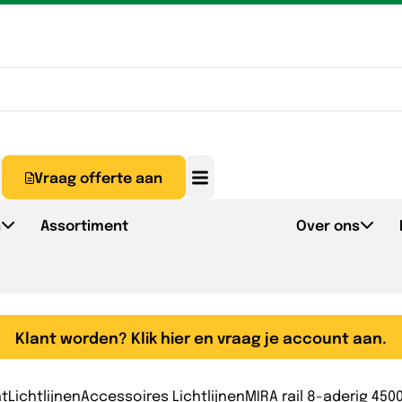
Vraag offerte aan
n
Assortiment
Over ons
Klant worden? Klik hier en vraag je account aan.
nt
Lichtlijnen
Accessoires Lichtlijnen
MIRA rail 8-aderig 45