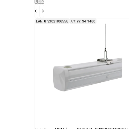
1
2
3
EAN: 8721021106558
Art. nr. 3471460