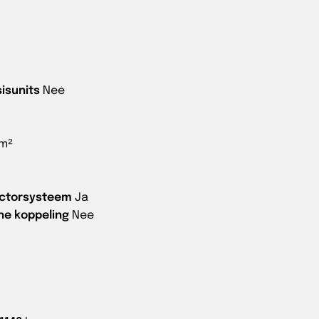
isunits
Nee
mm²
ectorsysteem
Ja
he koppeling
Nee