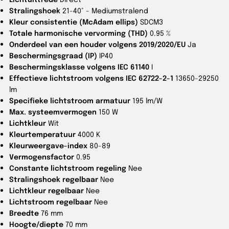
Stralingshoek
21-40° - Mediumstralend
Kleur consistentie (McAdam ellips)
SDCM3
Totale harmonische vervorming (THD)
0.95 %
Onderdeel van een houder volgens 2019/2020/EU
Ja
Beschermingsgraad (IP)
IP40
Beschermingsklasse volgens IEC 61140
I
Effectieve lichtstroom volgens IEC 62722-2-1
13650-29250
lm
Specifieke lichtstroom armatuur
195 lm/W
Max. systeemvermogen
150 W
Lichtkleur
Wit
Kleurtemperatuur
4000 K
Kleurweergave-index
80-89
Vermogensfactor
0.95
Constante lichtstroom regeling
Nee
Stralingshoek regelbaar
Nee
Lichtkleur regelbaar
Nee
Lichtstroom regelbaar
Nee
Breedte
76 mm
Hoogte/diepte
70 mm