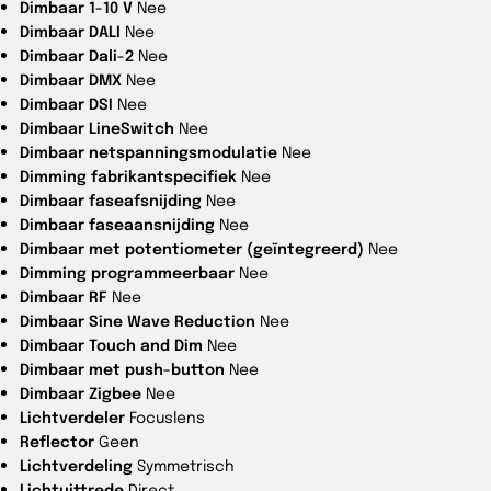
Dimbaar 1-10 V
Nee
Dimbaar DALI
Nee
Dimbaar Dali-2
Nee
Dimbaar DMX
Nee
Dimbaar DSI
Nee
Dimbaar LineSwitch
Nee
Dimbaar netspanningsmodulatie
Nee
Dimming fabrikantspecifiek
Nee
Dimbaar faseafsnijding
Nee
Dimbaar faseaansnijding
Nee
Dimbaar met potentiometer (geïntegreerd)
Nee
Dimming programmeerbaar
Nee
Dimbaar RF
Nee
Dimbaar Sine Wave Reduction
Nee
Dimbaar Touch and Dim
Nee
Dimbaar met push-button
Nee
Dimbaar Zigbee
Nee
Lichtverdeler
Focuslens
Reflector
Geen
Lichtverdeling
Symmetrisch
Lichtuittrede
Direct