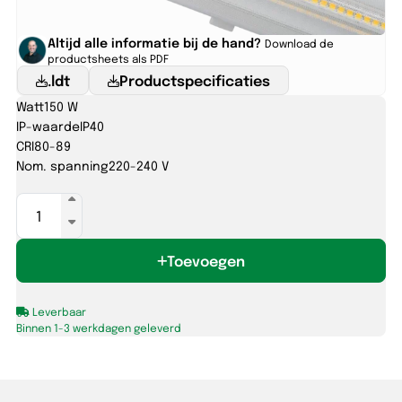
Altijd alle informatie bij de hand?
Download de
productsheets als PDF
.ldt
Productspecificaties
Watt
150 W
IP-waarde
IP40
CRI
80-89
Nom. spanning
220-240 V
MIRA
unit
2400
Toevoegen
70/90/110/130/150W-
840
ENB
Leverbaar
30°
Binnen 1-3 werkdagen geleverd
IP20
wit
aantal