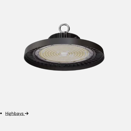
Highbays