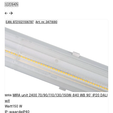
1
2
3
4
5
EAN: 8721021106787
Art. nr. 3471690
EA
MIRA unit 2400 70/90/110/130/150W-840 WB 90° IP20 DALI
MIRA
MI
wit
wi
Watt
150 W
Wa
IP-waarde
IP40
IP