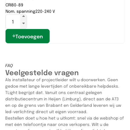
CRI
80-89
CR
Nom. spanning
220-240 V
No
Toevoegen
FAQ
Veelgestelde vragen
Als installateur of projectleider wilt u doorwerken. Geen
gedoe met lange levertijden of onbereikbare helpdesks.
TLight begrijpt dat. Vanuit ons centraal gelegen
distributiecentrum in Heijen (Limburg), direct aan de A73
en op de grens van Brabant en Gelderland leveren wij uw
led-verlichting direct uit eigen voorraad.
Bestellen doet u hoe het u uitkomt: snel via de webshop of
met één telefoontje naar onze verkopers. Wilt u de