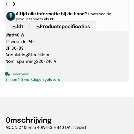
Altijd alle informatie bij de hand?
Download de
productsheets als PDF
.ldt
Productspecificaties
Watt
40 W
IP-waarde
IP40
CRI
80-89
Aansluiting
Steekklem
Nom. spanning
220-240 V
Leverbaar
Binnen 1-3 werkdagen geleverd
Omschrijving
MOON Ø400mm 40W-830/840 DALI zwart