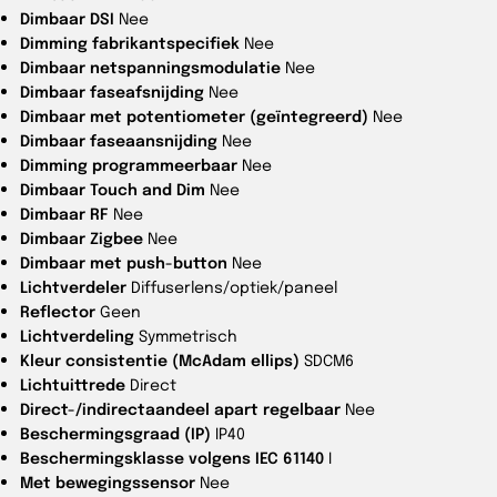
Dimbaar DSI
Nee
Dimming fabrikantspecifiek
Nee
Dimbaar netspanningsmodulatie
Nee
Dimbaar faseafsnijding
Nee
Dimbaar met potentiometer (geïntegreerd)
Nee
Dimbaar faseaansnijding
Nee
Dimming programmeerbaar
Nee
Dimbaar Touch and Dim
Nee
Dimbaar RF
Nee
Dimbaar Zigbee
Nee
Dimbaar met push-button
Nee
Lichtverdeler
Diffuserlens/optiek/paneel
Reflector
Geen
Lichtverdeling
Symmetrisch
Kleur consistentie (McAdam ellips)
SDCM6
Lichtuittrede
Direct
Direct-/indirectaandeel apart regelbaar
Nee
Beschermingsgraad (IP)
IP40
Beschermingsklasse volgens IEC 61140
I
Met bewegingssensor
Nee