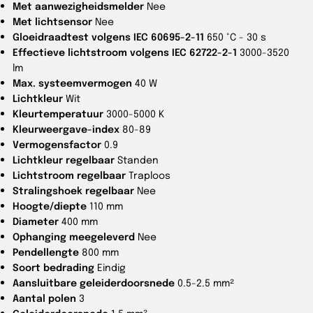
Met aanwezigheidsmelder
Nee
Met lichtsensor
Nee
Gloeidraadtest volgens IEC 60695-2-11
650 °C - 30 s
Effectieve lichtstroom volgens IEC 62722-2-1
3000-3520
lm
Max. systeemvermogen
40 W
Lichtkleur
Wit
Kleurtemperatuur
3000-5000 K
Kleurweergave-index
80-89
Vermogensfactor
0.9
Lichtkleur regelbaar
Standen
Lichtstroom regelbaar
Traploos
Stralingshoek regelbaar
Nee
Hoogte/diepte
110 mm
Diameter
400 mm
Ophanging meegeleverd
Nee
Pendellengte
800 mm
Soort bedrading
Eindig
Aansluitbare geleiderdoorsnede
0.5-2.5 mm²
Aantal polen
3