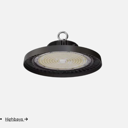
Highbays