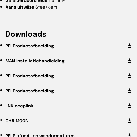
Geleiderdoorsnede
1.5 mm²
Aansluitwijze
Steekklem
Downloads
PPI
Productafbeelding
MAN
Installatiehandleiding
PPI
Productafbeelding
PPI
Productafbeelding
LNK
deeplink
CHR
MOON
PPI
Plafond- en wandarmaturen