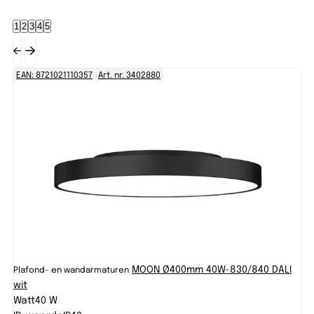
1
2
3
4
5
EAN: 8721021110357
Art. nr. 3402880
EA
MOON Ø400mm 40W-830/840 DALI
Plafond- en wandarmaturen
Pl
wit
wi
Watt
40 W
Wa