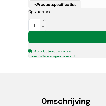
Productspecificaties
Op voorraad
Opbouwframe
t.b.v.
side-
lit
paneel
10 producten op voorraad
60x30
Binnen 1-3 werkdagen geleverd
aantal
Omschrijving