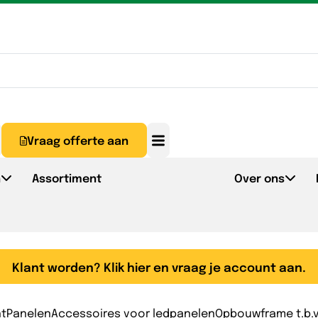
Vraag offerte aan
n
Assortiment
Over ons
Klant worden? Klik hier en vraag je account aan.
nt
Panelen
Accessoires voor ledpanelen
Opbouwframe t.b.v.