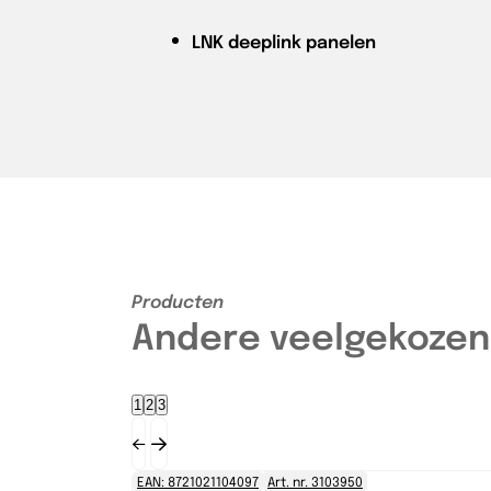
LNK
deeplink panelen
Producten
Andere veelgekozen
1
2
3
EAN: 8721021104097
Art. nr. 3103950