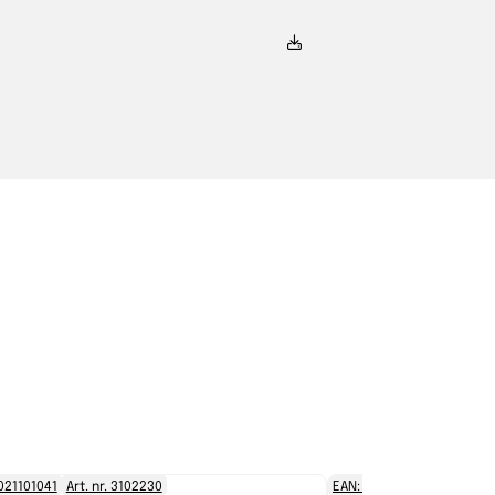
021101041
Art. nr. 3102230
EAN: 8721021101058
Art. 