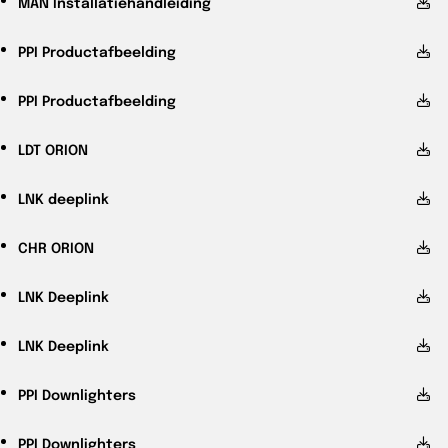
MAN
Installatiehandleiding
PPI
Productafbeelding
PPI
Productafbeelding
LDT
ORION
LNK
deeplink
CHR
ORION
LNK
Deeplink
LNK
Deeplink
PPI
Downlighters
PPI
Downlighters