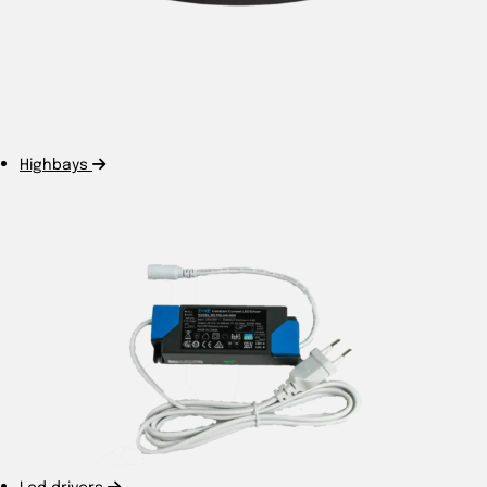
Highbays
Led drivers