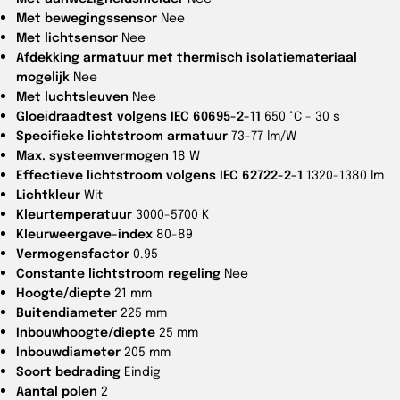
Met bewegingssensor
Nee
Met lichtsensor
Nee
Afdekking armatuur met thermisch isolatiemateriaal
mogelijk
Nee
Met luchtsleuven
Nee
Gloeidraadtest volgens IEC 60695-2-11
650 °C - 30 s
Specifieke lichtstroom armatuur
73-77 lm/W
Max. systeemvermogen
18 W
Effectieve lichtstroom volgens IEC 62722-2-1
1320-1380 lm
Lichtkleur
Wit
Kleurtemperatuur
3000-5700 K
Kleurweergave-index
80-89
Vermogensfactor
0.95
Constante lichtstroom regeling
Nee
Hoogte/diepte
21 mm
Buitendiameter
225 mm
Inbouwhoogte/diepte
25 mm
Inbouwdiameter
205 mm
Soort bedrading
Eindig
Aantal polen
2