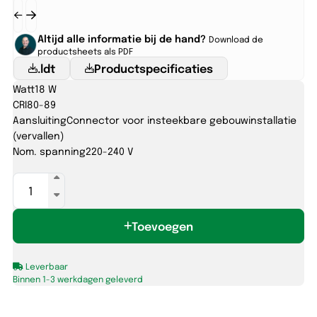
Altijd alle informatie bij de hand?
Download de
productsheets als PDF
.ldt
Productspecificaties
Watt
18 W
CRI
80-89
Aansluiting
Connector voor insteekbare gebouwinstallatie
(vervallen)
Nom. spanning
220-240 V
ORION
225
18W
Toevoegen
3000K-
5700K
DALI
Leverbaar
GST18i5
Binnen 1-3 werkdagen geleverd
aantal