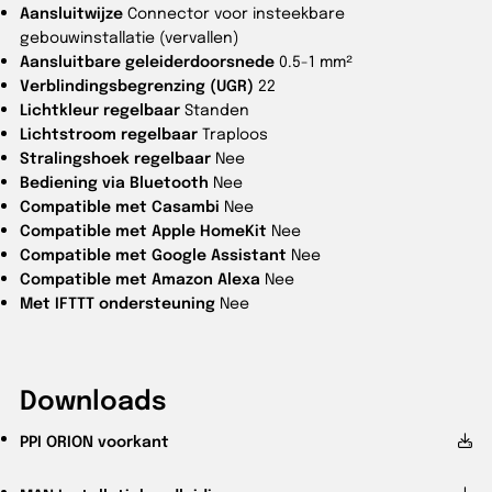
Aansluitwijze
Connector voor insteekbare
gebouwinstallatie (vervallen)
Aansluitbare geleiderdoorsnede
0.5-1 mm²
Verblindingsbegrenzing (UGR)
22
Lichtkleur regelbaar
Standen
Lichtstroom regelbaar
Traploos
Stralingshoek regelbaar
Nee
Bediening via Bluetooth
Nee
Compatible met Casambi
Nee
Compatible met Apple HomeKit
Nee
Compatible met Google Assistant
Nee
Compatible met Amazon Alexa
Nee
Met IFTTT ondersteuning
Nee
Downloads
PPI
ORION voorkant