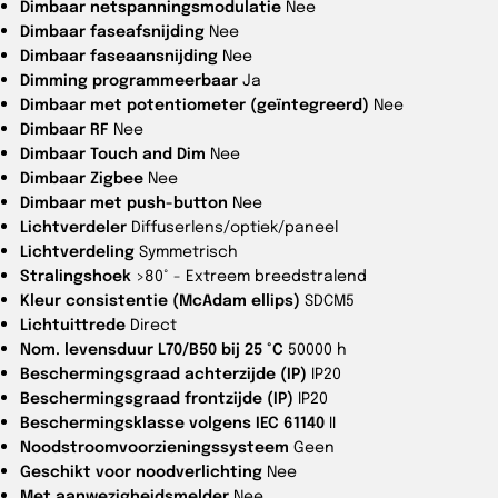
Dimbaar netspanningsmodulatie
Nee
Dimbaar faseafsnijding
Nee
Dimbaar faseaansnijding
Nee
Dimming programmeerbaar
Ja
Dimbaar met potentiometer (geïntegreerd)
Nee
Dimbaar RF
Nee
Dimbaar Touch and Dim
Nee
Dimbaar Zigbee
Nee
Dimbaar met push-button
Nee
Lichtverdeler
Diffuserlens/optiek/paneel
Lichtverdeling
Symmetrisch
Stralingshoek
>80° - Extreem breedstralend
Kleur consistentie (McAdam ellips)
SDCM5
Lichtuittrede
Direct
Nom. levensduur L70/B50 bij 25 °C
50000 h
Beschermingsgraad achterzijde (IP)
IP20
Beschermingsgraad frontzijde (IP)
IP20
Beschermingsklasse volgens IEC 61140
II
Noodstroomvoorzieningssysteem
Geen
Geschikt voor noodverlichting
Nee
Met aanwezigheidsmelder
Nee