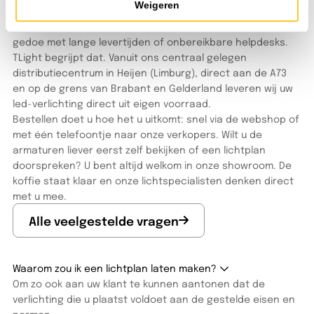
Veelgestelde vragen
Weigeren
Als installateur of projectleider wilt u doorwerken. Geen
gedoe met lange levertijden of onbereikbare helpdesks.
TLight begrijpt dat. Vanuit ons centraal gelegen
distributiecentrum in Heijen (Limburg), direct aan de A73
en op de grens van Brabant en Gelderland leveren wij uw
led-verlichting direct uit eigen voorraad.
Bestellen doet u hoe het u uitkomt: snel via de webshop of
met één telefoontje naar onze verkopers. Wilt u de
armaturen liever eerst zelf bekijken of een lichtplan
doorspreken? U bent altijd welkom in onze showroom. De
koffie staat klaar en onze lichtspecialisten denken direct
met u mee.
Alle veelgestelde vragen
Waarom zou ik een lichtplan laten maken?
Om zo ook aan uw klant te kunnen aantonen dat de
verlichting die u plaatst voldoet aan de gestelde eisen en
normen.