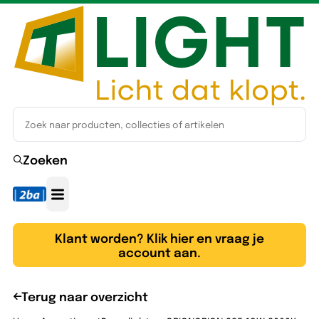
Zoeken
Klant worden? Klik hier en vraag je
account aan.
Terug naar overzicht