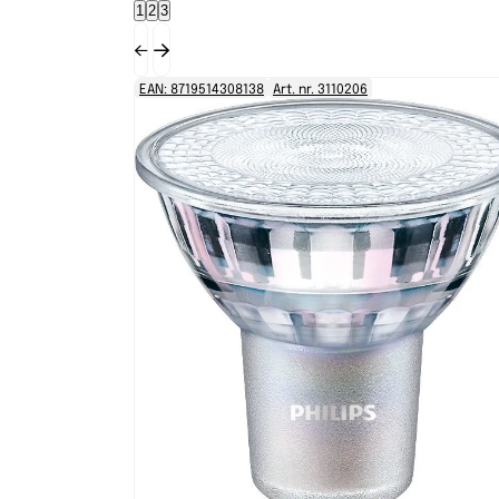
1
2
3
EAN: 8719514308138
Art. nr. 3110206