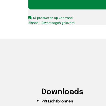
D/E
LED
HF
67 producten op voorraad
7W-
Binnen 1-3 werkdagen geleverd
830
G24q-
2
OP=OP
aantal
Downloads
PPI
Lichtbronnen