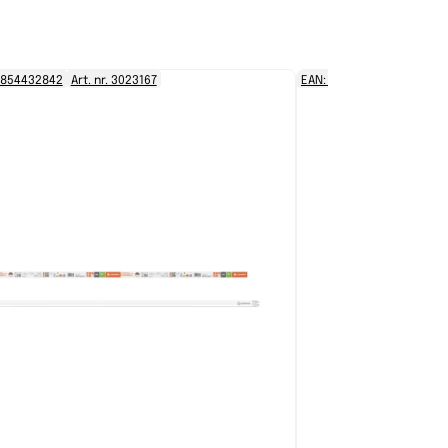
9854432842
Art. nr. 3023167
EAN: 8718696752517
Art.