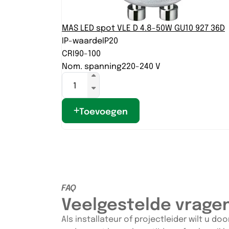
MAS LED spot VLE D 4.8-50W GU10 927 36D
IP-waarde
IP20
CRI
90-100
Nom. spanning
220-240 V
Toevoegen
FAQ
Veelgestelde vrage
Als installateur of projectleider wilt u d