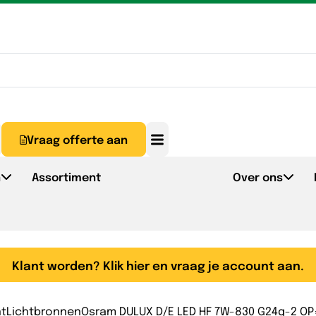
Vraag offerte aan
n
Assortiment
Over ons
Klant worden? Klik hier en vraag je account aan.
nt
Lichtbronnen
Osram DULUX D/E LED HF 7W-830 G24q-2 O