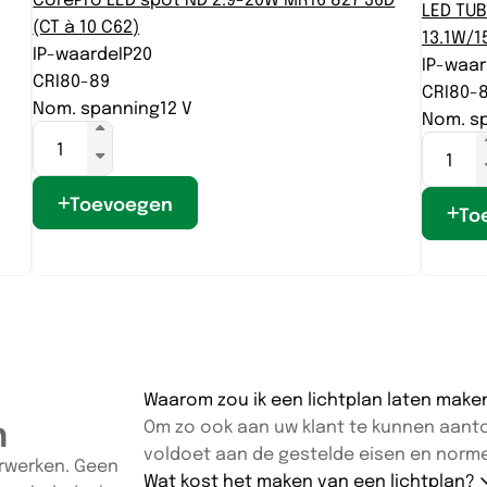
LED TU
(CT à 10 C62)
13.1W/1
IP-waarde
IP20
IP-waa
CRI
80-89
CRI
80-
Nom. spanning
12 V
Nom. s
Toevoegen
To
Waarom zou ik een lichtplan laten mak
n
Om zo ook aan uw klant te kunnen aanton
voldoet aan de gestelde eisen en norm
oorwerken. Geen
Wat kost het maken van een lichtplan?