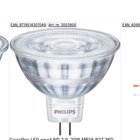
EAN: 8719514307049
Art. nr. 3053900
EAN: 409
CorePro LED spot ND 2.9-20W MR16 827 36D