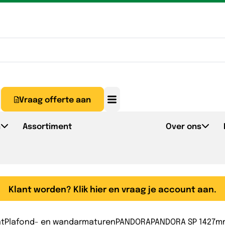
Vraag offerte aan
n
Assortiment
Over ons
Klant worden? Klik hier en vraag je account aan.
nt
Plafond- en wandarmaturen
PANDORA
PANDORA SP 1427mm