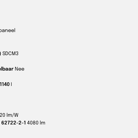
/paneel
)
SDCM3
elbaar
Nee
1140
I
120 lm/W
C 62722-2-1
4080 lm