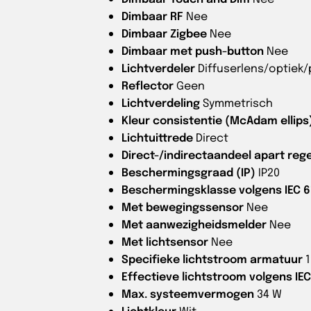
Dimbaar RF
Nee
Dimbaar Zigbee
Nee
Dimbaar met push-button
Nee
Lichtverdeler
Diffuserlens/optiek
Reflector
Geen
Lichtverdeling
Symmetrisch
Kleur consistentie (McAdam ellips
Lichtuittrede
Direct
Direct-/indirectaandeel apart reg
Beschermingsgraad (IP)
IP20
Beschermingsklasse volgens IEC 6
Met bewegingssensor
Nee
Met aanwezigheidsmelder
Nee
Met lichtsensor
Nee
Specifieke lichtstroom armatuur
Effectieve lichtstroom volgens IE
Max. systeemvermogen
34 W
Lichtkleur
Wit