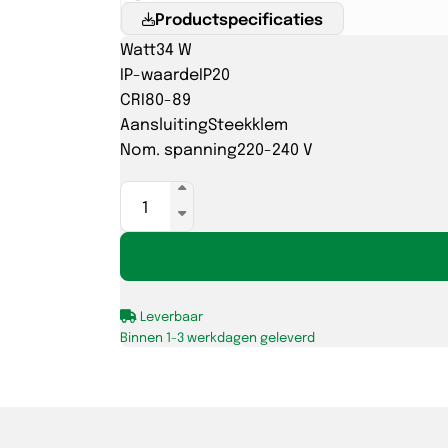
Productspecificaties
Watt
34 W
IP-waarde
IP20
CRI
80-89
Aansluiting
Steekklem
Nom. spanning
220-240 V
PANDORA
SP
1427mm
34W-
830/840
Leverbaar
DALI
Binnen 1-3 werkdagen geleverd
wit
incl
pendelset
aantal