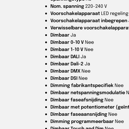
Nom. spanning
220-240 V
Voorschakelapparaat
LED regelin
Voorschakelapparaat inbegrepen
Verwisselbare voorschakelappara
Dimbaar
Ja
Dimbaar 0-10 V
Nee
Dimbaar 1-10 V
Nee
Dimbaar DALI
Ja
Dimbaar Dali-2
Ja
Dimbaar DMX
Nee
Dimbaar DSI
Nee
Dimming fabrikantspecifiek
Nee
Dimbaar netspanningsmodulatie
Dimbaar faseafsnijding
Nee
Dimbaar met potentiometer (geïn
Dimbaar faseaansnijding
Nee
Dimming programmeerbaar
Nee
Dimbaar Touch and Dim
Nee