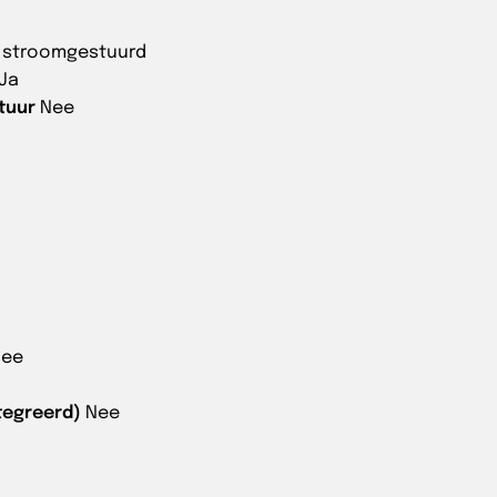
g stroomgestuurd
Ja
tuur
Nee
Nee
tegreerd)
Nee