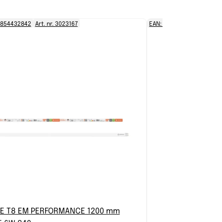
9854432842
Art. nr. 3023167
EAN: 8718696752517
Art.
BE T8 EM PERFORMANCE 1200 mm