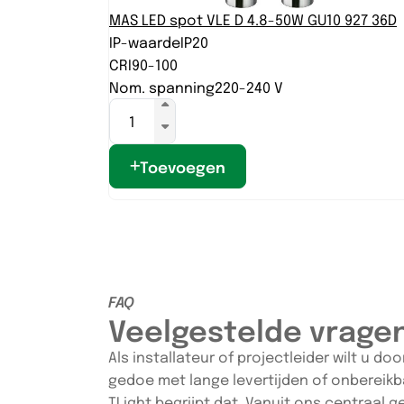
MAS LED spot VLE D 4.8-50W GU10 927 36D
IP-waarde
IP20
CRI
90-100
Nom. spanning
220-240 V
Toevoegen
FAQ
Veelgestelde vrage
Als installateur of projectleider wilt u d
gedoe met lange levertijden of onbereikb
TLight begrijpt dat. Vanuit ons centraal 