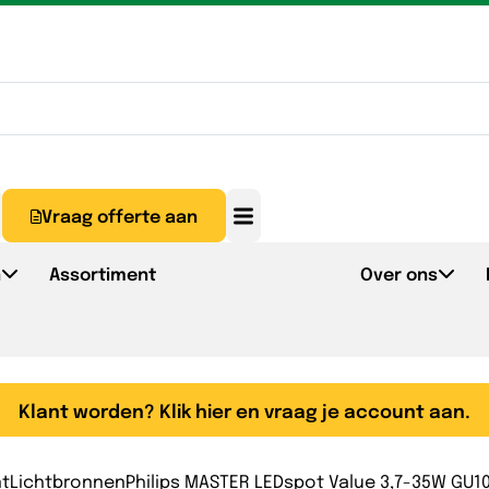
Vraag offerte aan
n
Assortiment
Over ons
Klant worden? Klik hier en vraag je account aan.
nt
Lichtbronnen
Philips MASTER LEDspot Value 3,7-35W GU1