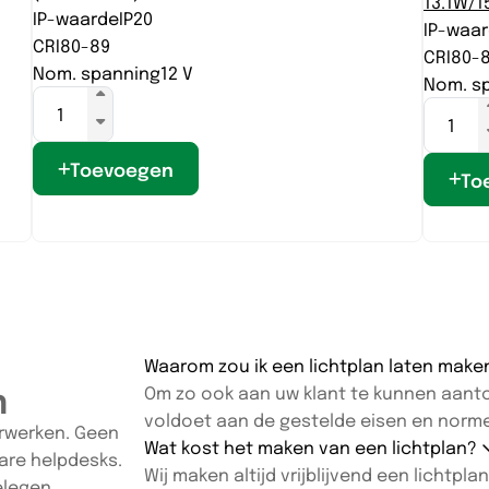
13.1W/1
IP-waarde
IP20
IP-waa
CRI
80-89
CRI
80-
Nom. spanning
12 V
Nom. s
Toevoegen
To
Waarom zou ik een lichtplan laten mak
n
Om zo ook aan uw klant te kunnen aanton
voldoet aan de gestelde eisen en norm
oorwerken. Geen
Wat kost het maken van een lichtplan?
are helpdesks.
Wij maken altijd vrijblijvend een lichtp
gelegen