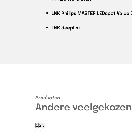
LNK
Philips MASTER LEDspot Value
LNK
deeplink
Producten
Andere veelgekozen
1
2
3