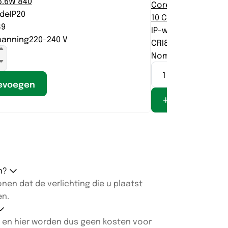
5.6W 840
Corepro LEDspot 4.
rde
IP20
10 C62)
89
IP-waarde
IP20
panning
220-240 V
CRI
80-89
Nom. spanning
220-
evoegen
Toevoegen
en?
en dat de verlichting die u plaatst
en.
lan en hier worden dus geen kosten voor