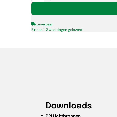
LEDspot
Value
3,7-
Leverbaar
35W
Binnen 1-3 werkdagen geleverd
GU10
927
60D
dim
OP=OP
aantal
Downloads
PPI
Lichtbronnen