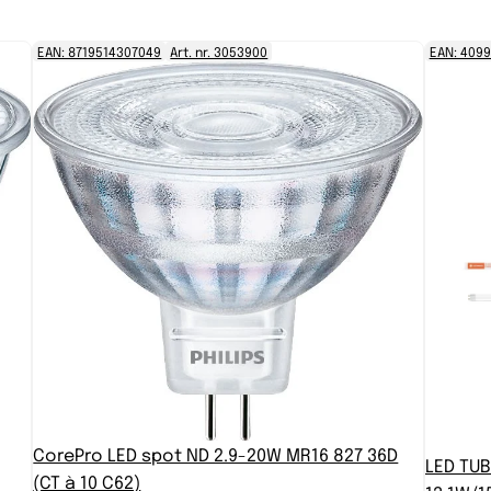
EAN: 8719514307049
Art. nr. 3053900
EAN: 409
CorePro LED spot ND 2.9-20W MR16 827 36D
LED TU
(CT à 10 C62)