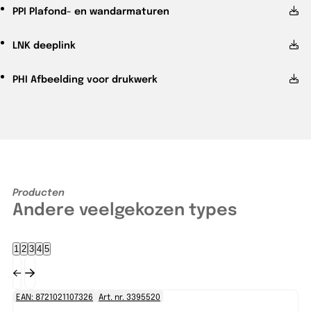
PPI
Plafond- en wandarmaturen
LNK
deeplink
PHI
Afbeelding voor drukwerk
Producten
Andere veelgekozen types
1
2
3
4
5
EAN: 8721021107326
Art. nr. 3395520
EA