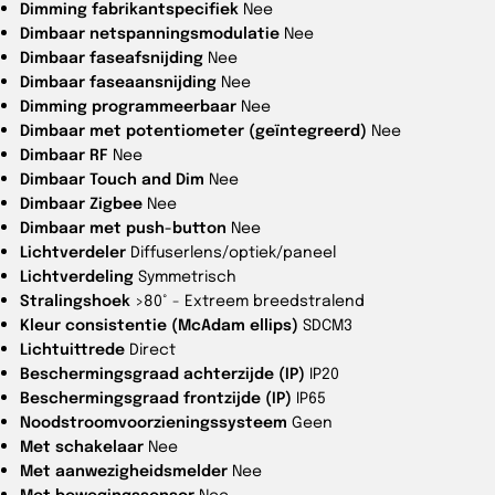
Dimming fabrikantspecifiek
Nee
Dimbaar netspanningsmodulatie
Nee
Dimbaar faseafsnijding
Nee
Dimbaar faseaansnijding
Nee
Dimming programmeerbaar
Nee
Dimbaar met potentiometer (geïntegreerd)
Nee
Dimbaar RF
Nee
Dimbaar Touch and Dim
Nee
Dimbaar Zigbee
Nee
Dimbaar met push-button
Nee
Lichtverdeler
Diffuserlens/optiek/paneel
Lichtverdeling
Symmetrisch
Stralingshoek
>80° - Extreem breedstralend
Kleur consistentie (McAdam ellips)
SDCM3
Lichtuittrede
Direct
Beschermingsgraad achterzijde (IP)
IP20
Beschermingsgraad frontzijde (IP)
IP65
Noodstroomvoorzieningssysteem
Geen
Met schakelaar
Nee
Met aanwezigheidsmelder
Nee
Met bewegingssensor
Nee