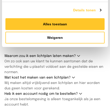
Bestellen doet u hoe het u uitkomt: snel via de webshop of
met één telefoontje naar onze verkopers. Wilt u de
Details tonen
armaturen liever eerst zelf bekijken of een lichtplan
doorspreken? U bent altijd welkom in onze showroom. De
Alles toestaan
koffie staat klaar en onze lichtspecialisten denken direct
met u mee.
Weigeren
Alle veelgestelde vragen
Waarom zou ik een lichtplan laten maken?
Om zo ook aan uw klant te kunnen aantonen dat de
verlichting die u plaatst voldoet aan de gestelde eisen en
normen.
Wat kost het maken van een lichtplan?
Wij maken altijd vrijblijvend een lichtplan en hier worden
dus geen kosten voor gerekend.
Heb ik een account nodig om te bestellen?
Ja onze bestelomgeving is alleen toegankelijk als je een
account hebt.