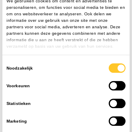
We gebruiken cookies om content en advertenties te
Watt
39 W
Wa
personaliseren, om functies voor social media te bieden en
CRI
80-89
CR
om ons websiteverkeer te analyseren. Ook delen we
Aansluiting
Connector voor insteekbare gebouwinstallatie
Aa
informatie over uw gebruik van onze site met onze
(vervallen)
(v
partners voor social media, adverteren en analyse. Deze
Nom. spanning
198-264 V
No
partners kunnen deze gegevens combineren met andere
informatie die u aan ze heeft verstrekt of die ze hebben
verzameld op basis van uw gebruik van hun services.
Toevoegen
Toestemmingsselectie
Noodzakelijk
FAQ
Voorkeuren
Veelgestelde vragen
Als installateur of projectleider wilt u doorwerken. Geen
gedoe met lange levertijden of onbereikbare helpdesks.
Statistieken
TLight begrijpt dat. Vanuit ons centraal gelegen
distributiecentrum in Heijen (Limburg), direct aan de A73
Marketing
en op de grens van Brabant en Gelderland leveren wij uw
led-verlichting direct uit eigen voorraad.