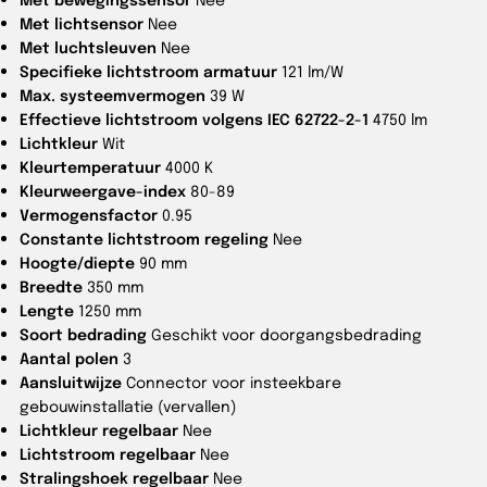
Met lichtsensor
Nee
Met luchtsleuven
Nee
Specifieke lichtstroom armatuur
121 lm/W
Max. systeemvermogen
39 W
Effectieve lichtstroom volgens IEC 62722-2-1
4750 lm
Lichtkleur
Wit
Kleurtemperatuur
4000 K
Kleurweergave-index
80-89
Vermogensfactor
0.95
Constante lichtstroom regeling
Nee
Hoogte/diepte
90 mm
Breedte
350 mm
Lengte
1250 mm
Soort bedrading
Geschikt voor doorgangsbedrading
Aantal polen
3
Aansluitwijze
Connector voor insteekbare
gebouwinstallatie (vervallen)
Lichtkleur regelbaar
Nee
Lichtstroom regelbaar
Nee
Stralingshoek regelbaar
Nee