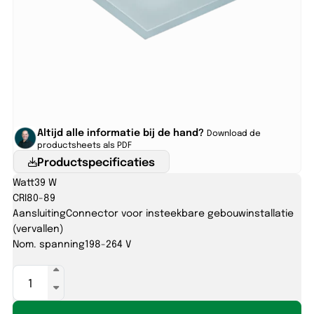
Altijd alle informatie bij de hand?
Download de
productsheets als PDF
Productspecificaties
Watt
39 W
CRI
80-89
Aansluiting
Connector voor insteekbare gebouwinstallatie
(vervallen)
Nom. spanning
198-264 V
SIRIUS-
O
1250x350x90mm