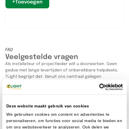
Toevoegen
FAQ
Veelgestelde vragen
Als installateur of projectleider wilt u doorwerken. Geen
gedoe met lange levertijden of onbereikbare helpdesks.
TLight begrijpt dat. Vanuit ons centraal gelegen
distributiecentrum in Heijen (Limburg), direct aan de A73
en op de grens van Brabant en Gelderland leveren wij uw
led-verlichting direct uit eigen voorraad.
Bestellen doet u hoe het u uitkomt: snel via de webshop of
Deze website maakt gebruik van cookies
met één telefoontje naar onze verkopers. Wilt u de
armaturen liever eerst zelf bekijken of een lichtplan
We gebruiken cookies om content en advertenties te
doorspreken? U bent altijd welkom in onze showroom. De
personaliseren, om functies voor social media te bieden en
koffie staat klaar en onze lichtspecialisten denken direct
om ons websiteverkeer te analyseren. Ook delen we