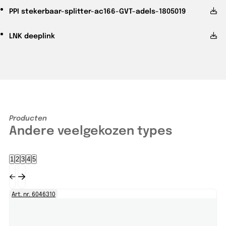
PPI
stekerbaar-splitter-ac166-GVT-adels-1805019
LNK
deeplink
Producten
Andere veelgekozen types
1
2
3
4
5
Art. nr. 6046310
EA