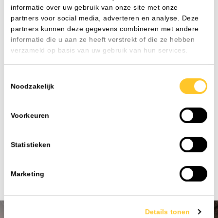
met u mee.
informatie over uw gebruik van onze site met onze
partners voor social media, adverteren en analyse. Deze
Alle veelgestelde vragen
partners kunnen deze gegevens combineren met andere
informatie die u aan ze heeft verstrekt of die ze hebben
verzameld op basis van uw gebruik van hun services.
Waarom zou ik een lichtplan laten maken?
Om zo ook aan uw klant te kunnen aantonen dat de
Toestemmingsselectie
verlichting die u plaatst voldoet aan de gestelde eisen en
Noodzakelijk
normen.
Wat kost het maken van een lichtplan?
Wij maken altijd vrijblijvend een lichtplan en hier worden
Voorkeuren
dus geen kosten voor gerekend.
Heb ik een account nodig om te bestellen?
Ja onze bestelomgeving is alleen toegankelijk als je een
Statistieken
account hebt.
Marketing
Details tonen