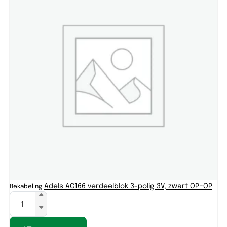
Adels AC166 verdeelblok 3-polig 3V, zwart OP=OP
Bekabeling
Be