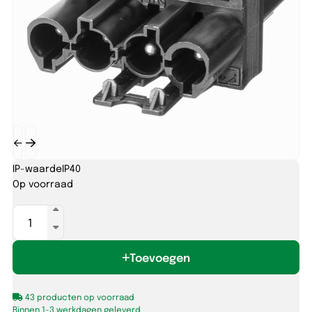
IP-waarde
IP40
Op voorraad
Adels
AC166
verdeelblok
Toevoegen
4-
polig
2V
43 producten op voorraad
(T-
Binnen 1-3 werkdagen geleverd