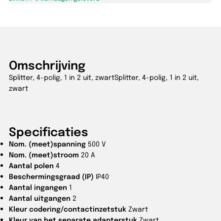
splitter)
zwart
aantal
Omschrijving
Splitter, 4-polig, 1 in 2 uit, zwartSplitter, 4-polig, 1 in 2 uit,
zwart
Specificaties
Nom. (meet)spanning
500 V
Nom. (meet)stroom
20 A
Aantal polen
4
Beschermingsgraad (IP)
IP40
Aantal ingangen
1
Aantal uitgangen
2
Kleur codering/contactinzetstuk
Zwart
Kleur van het separate adapterstuk
Zwart