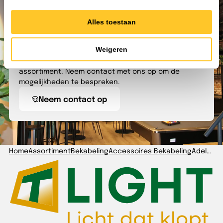
Alles toestaan
Kunnen we je helpen?
Weigeren
Nog niet gevonden waar je naar zoekt? Onze
lichtspecialisten kunnen je alles vertellen over ons
assortiment. Neem contact met ons op om de
mogelijkheden te bespreken.
Neem contact op
Home
Assortiment
Bekabeling
Accessoires Bekabeling
Adels AC166 verdeelblok 4-polig 2V (T-splitter) zwart