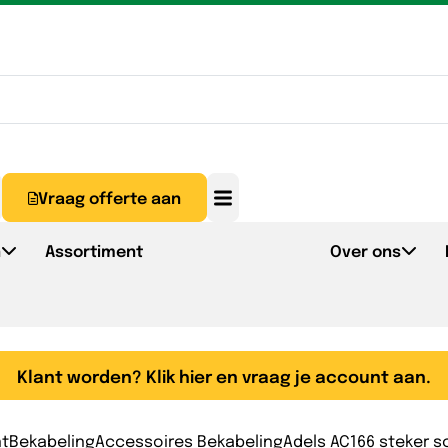
Vraag offerte aan
n
Assortiment
Over ons
Klant worden? Klik hier en vraag je account aan.
nt
Bekabeling
Accessoires Bekabeling
Adels AC166 steker s