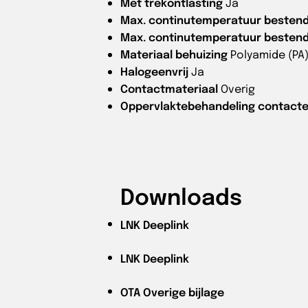
Met trekontlasting
Ja
Max. continutemperatuur bestend
Max. continutemperatuur bestendi
Materiaal behuizing
Polyamide (PA
Halogeenvrij
Ja
Contactmateriaal
Overig
Oppervlaktebehandeling contact
Downloads
LNK
Deeplink
LNK
Deeplink
OTA
Overige bijlage