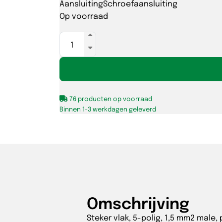
Aansluiting
Schroefaansluiting
Op voorraad
Adels
AC166
steker
schroef
5-
76 producten op voorraad
polig
Binnen 1-3 werkdagen geleverd
0,5-
2,5mm²
male,
blauw
aantal
Omschrijving
Steker vlak, 5-polig, 1,5 mm2 male,