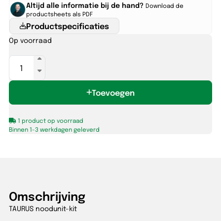
Altijd alle informatie bij de hand?
Download de
productsheets als PDF
Productspecificaties
Op voorraad
TAURUS
noodunit-
kit
Toevoegen
aantal
1 product op voorraad
Binnen 1-3 werkdagen geleverd
Omschrijving
TAURUS noodunit-kit