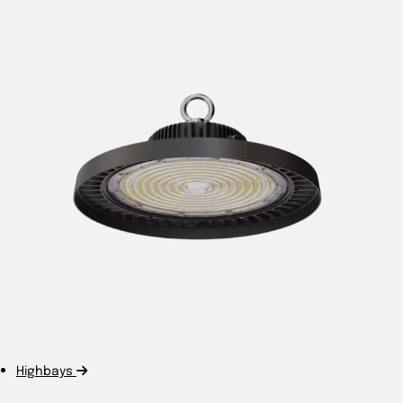
Highbays