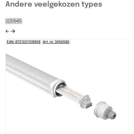
Andere veelgekozen types
1
2
3
4
5
EAN: 8721021108958
Art. nr. 3456580
EA