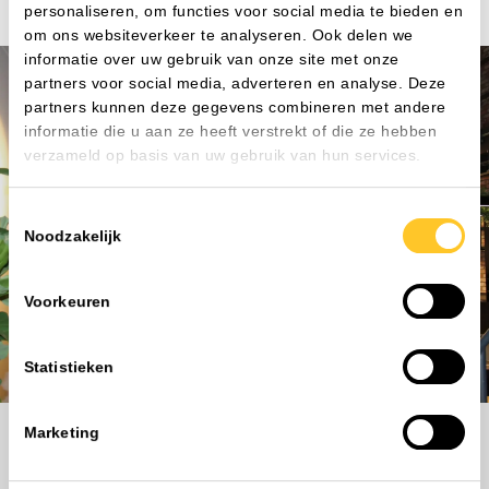
personaliseren, om functies voor social media te bieden en
om ons websiteverkeer te analyseren. Ook delen we
informatie over uw gebruik van onze site met onze
partners voor social media, adverteren en analyse. Deze
partners kunnen deze gegevens combineren met andere
informatie die u aan ze heeft verstrekt of die ze hebben
Kunnen we je helpen?
verzameld op basis van uw gebruik van hun services.
Nog niet gevonden waar je naar zoekt? Onze
Toestemmingsselectie
lichtspecialisten kunnen je alles vertellen over ons
Noodzakelijk
assortiment. Neem contact met ons op om de
mogelijkheden te bespreken.
Neem contact op
Voorkeuren
Statistieken
Home
Assortiment
Plafond- en wandarmaturen
Accessoires Plafond- en wandarmaturen
Marketing