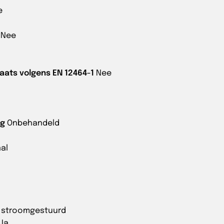
e
Nee
aats volgens EN 12464-1
Nee
ng
Onbehandeld
al
g stroomgestuurd
Ja