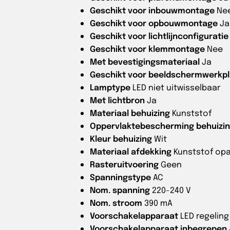
Geschikt voor inbouwmontage
Ne
Geschikt voor opbouwmontage
Ja
Geschikt voor lichtlijnconfiguratie
Geschikt voor klemmontage
Nee
Met bevestigingsmateriaal
Ja
Geschikt voor beeldschermwerkpl
Lamptype
LED niet uitwisselbaar
Met lichtbron
Ja
Materiaal behuizing
Kunststof
Oppervlaktebescherming behuizi
Kleur behuizing
Wit
Materiaal afdekking
Kunststof opa
Rasteruitvoering
Geen
Spanningstype
AC
Nom. spanning
220-240 V
Nom. stroom
390 mA
Voorschakelapparaat
LED regelin
Voorschakelapparaat inbegrepen