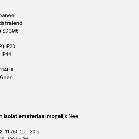
/paneel
dstralend
)
SDCM6
P)
IP20
)
IP44
1140
II
Geen
e
 isolatiemateriaal mogelijk
Nee
2-11
750 °C - 30 s