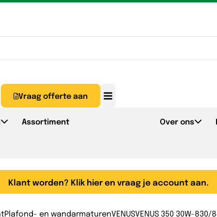
Vraag offerte aan
n
Assortiment
Over ons
Klant worden? Klik hier en vraag je account aan.
nt
Plafond- en wandarmaturen
VENUS
VENUS 350 30W-830/84