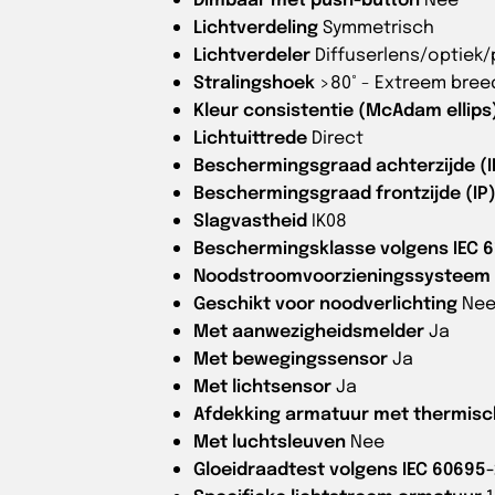
Lichtverdeling
Symmetrisch
Lichtverdeler
Diffuserlens/optiek
Stralingshoek
>80° - Extreem bree
Kleur consistentie (McAdam ellips
Lichtuittrede
Direct
Beschermingsgraad achterzijde (I
Beschermingsgraad frontzijde (IP
Slagvastheid
IK08
Beschermingsklasse volgens IEC 6
Noodstroomvoorzieningssysteem
Geschikt voor noodverlichting
Ne
Met aanwezigheidsmelder
Ja
Met bewegingssensor
Ja
Met lichtsensor
Ja
Afdekking armatuur met thermisch
Met luchtsleuven
Nee
Gloeidraadtest volgens IEC 60695-
Specifieke lichtstroom armatuur