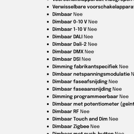
Verwisselbare voorschakelappara
Dimbaar
Nee
Dimbaar 0-10 V
Nee
Dimbaar 1-10 V
Nee
Dimbaar DALI
Nee
Dimbaar Dali-2
Nee
Dimbaar DMX
Nee
Dimbaar DSI
Nee
Dimming fabrikantspecifiek
Nee
Dimbaar netspanningsmodulatie
Dimbaar faseafsnijding
Nee
Dimbaar faseaansnijding
Nee
Dimming programmeerbaar
Nee
Dimbaar met potentiometer (geïn
Dimbaar RF
Nee
Dimbaar Touch and Dim
Nee
Dimbaar Zigbee
Nee
Dimbaar met push-button
Nee