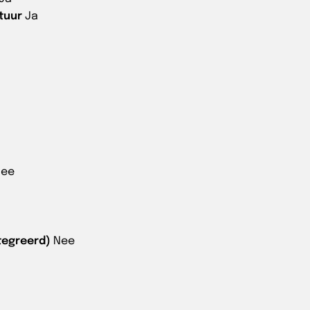
tuur
Ja
Nee
tegreerd)
Nee