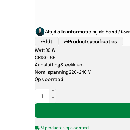
Altijd alle informatie bij de hand?
Down
.ldt
Productspecificaties
Watt
30 W
CRI
80-89
Aansluiting
Steekklem
Nom. spanning
220-240 V
Op voorraad
VENUS
350
30W-
830/840
+
61 producten op voorraad
SENS