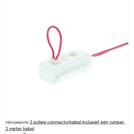
2 polige connectorkabel inclusief één jumper.
Inbouwspots
In
2 meter kabel
fe