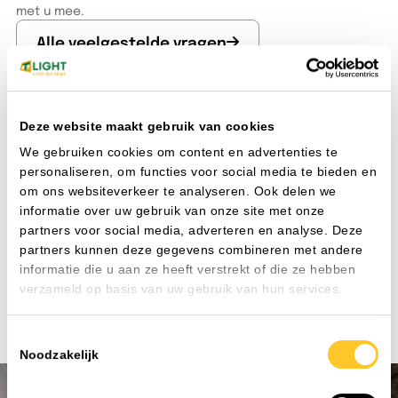
met u mee.
Alle veelgestelde vragen
Waarom zou ik een lichtplan laten maken?
Om zo ook aan uw klant te kunnen aantonen dat de
Deze website maakt gebruik van cookies
verlichting die u plaatst voldoet aan de gestelde eisen en
We gebruiken cookies om content en advertenties te
normen.
personaliseren, om functies voor social media te bieden en
Wat kost het maken van een lichtplan?
om ons websiteverkeer te analyseren. Ook delen we
Wij maken altijd vrijblijvend een lichtplan en hier worden
informatie over uw gebruik van onze site met onze
dus geen kosten voor gerekend.
partners voor social media, adverteren en analyse. Deze
Heb ik een account nodig om te bestellen?
partners kunnen deze gegevens combineren met andere
Ja onze bestelomgeving is alleen toegankelijk als je een
informatie die u aan ze heeft verstrekt of die ze hebben
account hebt.
verzameld op basis van uw gebruik van hun services.
Toestemmingsselectie
Noodzakelijk