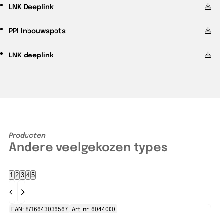
LNK
Deeplink
PPI
Inbouwspots
LNK
deeplink
Producten
Andere veelgekozen types
1
2
3
4
5
EAN: 8716643036567
Art. nr. 6044000
EA