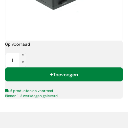
Op voorraad
Connectorkabel
voor
6
Toevoegen
Lumiko
spots,
2
6 producten op voorraad
meter
Binnen 1-3 werkdagen geleverd
aantal