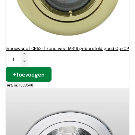
Inbouwspot CB53-1 rond vast MR16 geborsteld goud Op=OP
Toevoegen
Art. nr. 1003540