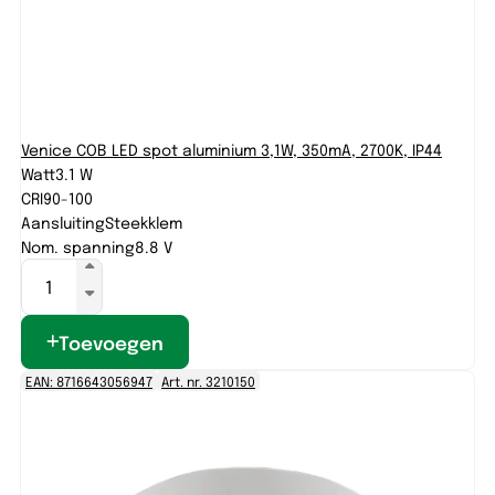
Venice COB LED spot aluminium 3,1W, 350mA, 2700K, IP44
Watt
3.1 W
CRI
90-100
Aansluiting
Steekklem
Nom. spanning
8.8 V
Toevoegen
EAN: 8716643056947
Art. nr. 3210150