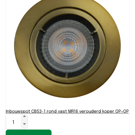
Inbouwspot CB53-1 rond vast MR16 verouderd koper OP=OP