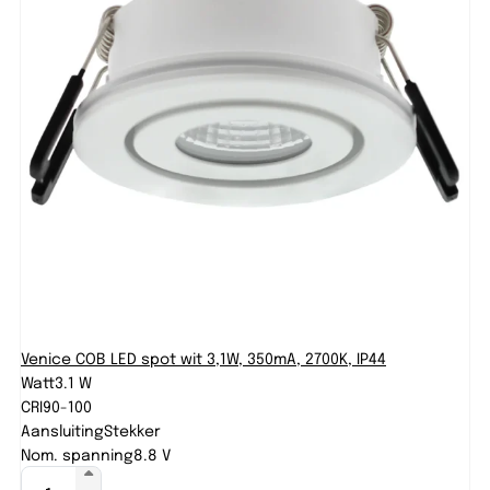
Venice COB LED spot wit 3,1W, 350mA, 2700K, IP44
Watt
3.1 W
CRI
90-100
Aansluiting
Stekker
Nom. spanning
8.8 V