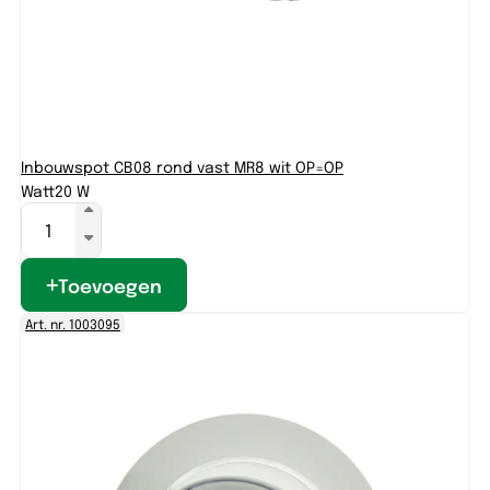
Inbouwspot CB08 rond vast MR8 wit OP=OP
Watt
20 W
Toevoegen
Art. nr. 1003095