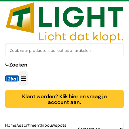
Zoeken
Klant worden? Klik hier en vraag je
account aan.
Home
Assortiment
Inbouwspots