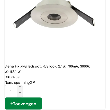
Siena Fix XPG ledspot, RVS look, 2.1W, 700mA, 3000K
Watt
2.1 W
CRI
80-89
Nom. spanning
3 V
Toevoegen