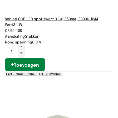
Venice COB LED spot zwart 3,1W, 350mA, 3000K, IP44
Watt
3.1 W
CRI
90-100
Aansluiting
Stekker
Nom. spanning
8.8 V
Toevoegen
EAN: 8716643039643
Art. nr. 3210660