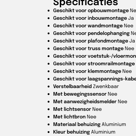
Specificaties
Geschikt voor opbouwmontage
N
Geschikt voor inbouwmontage
Ja
Geschikt voor wandmontage
Nee
Geschikt voor pendelophanging
N
Geschikt voor plafondmontage
Ja
Geschikt voor truss montage
Nee
Geschikt voor voetstuk-/vloermo
Geschikt voor stroomrailmontage
Geschikt voor klemmontage
Nee
Geschikt voor laagspannings-kab
Verstelbaarheid
Zwenkbaar
Met bewegingssensor
Nee
Met aanwezigheidsmelder
Nee
Met lichtsensor
Nee
Met lichtbron
Nee
Materiaal behuizing
Aluminium
Kleur behuizing
Aluminium