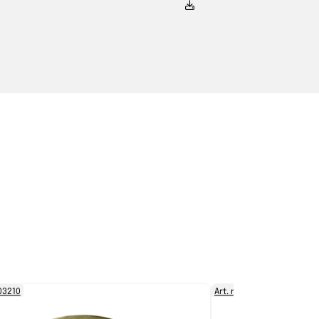
003210
Art. nr. 1511600