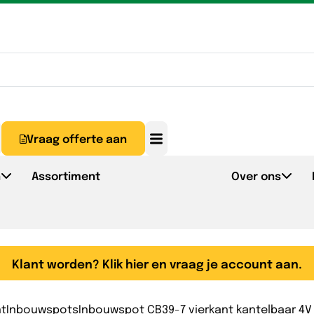
Vraag offerte aan
n
Assortiment
Over ons
Klant worden? Klik hier en vraag je account aan.
nt
Inbouwspots
Inbouwspot CB39-7 vierkant kantelbaar 4V