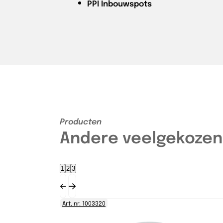
PPI
Inbouwspots
Producten
Andere veelgekozen
1
2
3
Art. nr. 1003320