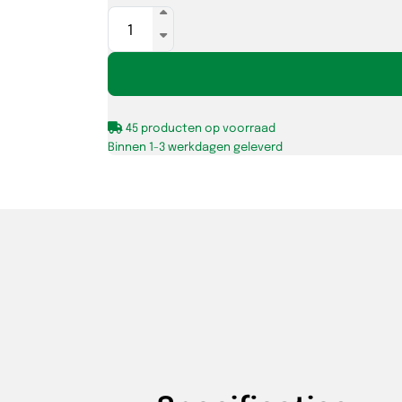
Inbouwspot
CB39-
7
vierkant
kantelbaar
45 producten op voorraad
4V
Binnen 1-3 werkdagen geleverd
MR16
alu
aantal