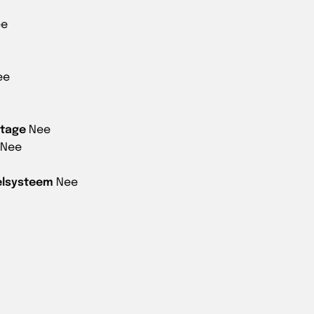
ee
ee
ntage
Nee
Nee
elsysteem
Nee