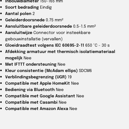
Inbouwdiameter
150-165 mm
Soort bedrading
Eindig
Aantal polen
2
Geleiderdoorsnede
0.75 mm²
Aansluitbare geleiderdoorsnede
0.5-1.5 mm²
Aansluitwijze
Connector voor insteekbare
gebouwinstallatie (vervallen)
Gloeidraadtest volgens IEC 60695-2-11
650 °C - 30 s
Afdekking armatuur met thermisch isolatiemateriaal
mogelijk
Nee
Met IFTTT ondersteuning
Nee
Kleur consistentie (McAdam ellips)
SDCM6
Verblindingsbegrenzing (UGR)
19
Compatible met Apple HomeKit
Nee
Bediening via Bluetooth
Nee
Compatible met Google Assistant
Nee
Compatible met Casambi
Nee
Compatible met Amazon Alexa
Nee