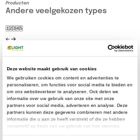
Producten
Andere veelgekozen types
1
2
3
4
5
EAN: 8721021104196
Art. nr. 3403470
EA
Deze website maakt gebruik van cookies
We gebruiken cookies om content en advertenties te
personaliseren, om functies voor social media te bieden en
om ons websiteverkeer te analyseren. Ook delen we
informatie over uw gebruik van onze site met onze
partners voor social media, adverteren en analyse. Deze
partners kunnen deze gegevens combineren met andere
informatie die u aan ze heeft verstrekt of die ze hebben
verzameld op basis van uw gebruik van hun services.