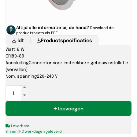
Altijd alle informatie bij de hand?
Download de
productsheets als PDF
.ldt
Productspecificaties
Watt
18 W
CRI
80-89
Aansluiting
Connector voor insteekbare gebouwinstallatie
(vervallen)
Nom. spanning
220-240 V
JUNO
145
18W-
Toevoegen
830/840/857
IP54
UGR
Leverbaar
aantal
Binnen 1-3 werkdagen geleverd