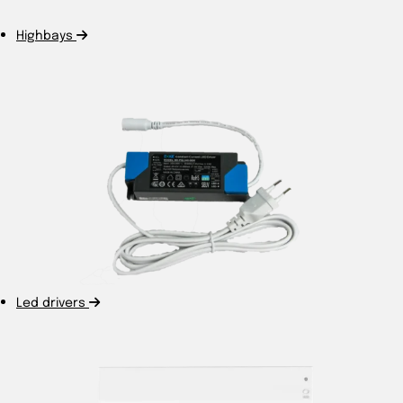
Highbays
Led drivers