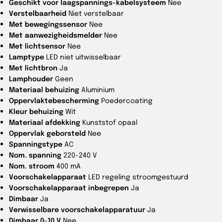
Geschikt voor laagspannings-kabelsysteem
Nee
Verstelbaarheid
Niet verstelbaar
Met bewegingssensor
Nee
Met aanwezigheidsmelder
Nee
Met lichtsensor
Nee
Lamptype
LED niet uitwisselbaar
Met lichtbron
Ja
Lamphouder
Geen
Materiaal behuizing
Aluminium
Oppervlaktebescherming
Poedercoating
Kleur behuizing
Wit
Materiaal afdekking
Kunststof opaal
Oppervlak geborsteld
Nee
Spanningstype
AC
Nom. spanning
220-240 V
Nom. stroom
400 mA
Voorschakelapparaat
LED regeling stroomgestuurd
Voorschakelapparaat inbegrepen
Ja
Dimbaar
Ja
Verwisselbare voorschakelapparatuur
Ja
Dimbaar 0-10 V
Nee