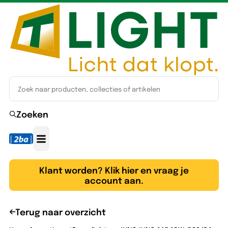
Zoeken
Klant worden? Klik hier en vraag je
account aan.
Terug naar overzicht