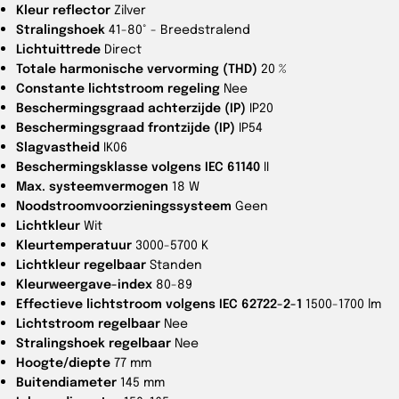
Kleur reflector
Zilver
Stralingshoek
41-80° - Breedstralend
Lichtuittrede
Direct
Totale harmonische vervorming (THD)
20 %
Constante lichtstroom regeling
Nee
Beschermingsgraad achterzijde (IP)
IP20
Beschermingsgraad frontzijde (IP)
IP54
Slagvastheid
IK06
Beschermingsklasse volgens IEC 61140
II
Max. systeemvermogen
18 W
Noodstroomvoorzieningssysteem
Geen
Lichtkleur
Wit
Kleurtemperatuur
3000-5700 K
Lichtkleur regelbaar
Standen
Kleurweergave-index
80-89
Effectieve lichtstroom volgens IEC 62722-2-1
1500-1700 lm
Lichtstroom regelbaar
Nee
Stralingshoek regelbaar
Nee
Hoogte/diepte
77 mm
Buitendiameter
145 mm