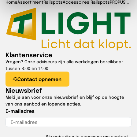
Home
Assortiment
Railspots
Accessoires Railspots
PROPUS Ø65 reflector 36° wit
Klantenservice
Vragen? Onze adviseurs zijn alle werkdagen bereikbaar
tussen 8:00 en 17:00
Contact opnemen
Nieuwsbrief
Meld je aan voor onze nieuwsbrief en blijf op de hoogte
van ons aanbod en lopende acties.
E-mailadres
We gebruiken je gegevens om contact