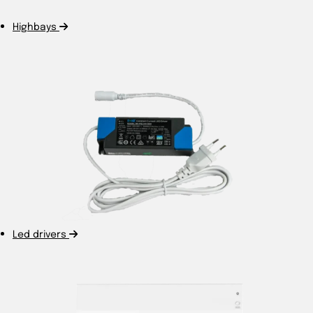
Highbays
Led drivers