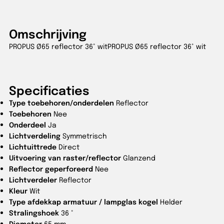
Omschrijving
PROPUS Ø65 reflector 36° witPROPUS Ø65 reflector 36° wit
Specificaties
Type toebehoren/onderdelen
Reflector
Toebehoren
Nee
Onderdeel
Ja
Lichtverdeling
Symmetrisch
Lichtuittrede
Direct
Uitvoering van raster/reflector
Glanzend
Reflector geperforeerd
Nee
Lichtverdeler
Reflector
Kleur
Wit
Type afdekkap armatuur / lampglas kogel
Helder
Stralingshoek
36 °
Diameter
65 mm