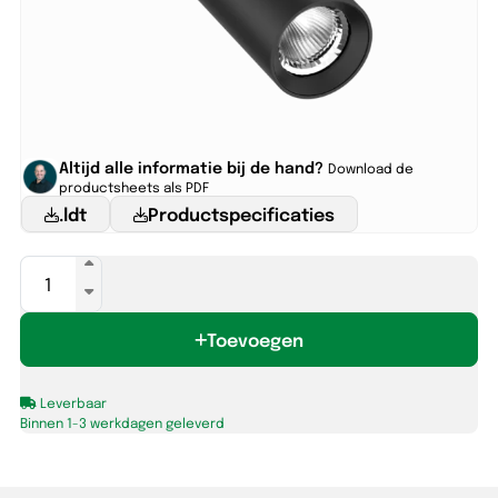
Altijd alle informatie bij de hand?
Download de
productsheets als PDF
.ldt
Productspecificaties
PROPUS
Ø65
reflector
Toevoegen
36°
wit
aantal
Leverbaar
Binnen 1-3 werkdagen geleverd