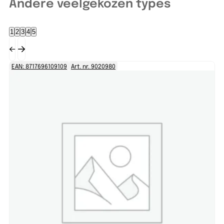
Andere veelgekozen types
1
2
3
4
5
EAN: 8717696109109
Art. nr. 9020980
EA