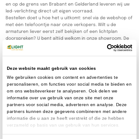
en op de grens van Brabant en Gelderland leveren wij uw
led-verlichting direct uit eigen voorraad.
Bestellen doet u hoe het u uitkomt: snel via de webshop of
met één telefoontje naar onze verkopers. Wilt u de
armaturen liever eerst zelf bekijken of een lichtplan
doorspreken? U bent altijd welkom in onze showroom. De
koffie staat klaar en onze lichtspecialisten denken direct
met u mee.
Alle veelgestelde vragen
Deze website maakt gebruik van cookies
We gebruiken cookies om content en advertenties te
Waarom zou ik een lichtplan laten maken?
personaliseren, om functies voor social media te bieden en
Om zo ook aan uw klant te kunnen aantonen dat de
om ons websiteverkeer te analyseren. Ook delen we
verlichting die u plaatst voldoet aan de gestelde eisen en
informatie over uw gebruik van onze site met onze
normen.
partners voor social media, adverteren en analyse. Deze
Wat kost het maken van een lichtplan?
partners kunnen deze gegevens combineren met andere
Wij maken altijd vrijblijvend een lichtplan en hier worden
informatie die u aan ze heeft verstrekt of die ze hebben
dus geen kosten voor gerekend.
verzameld op basis van uw gebruik van hun services.
Heb ik een account nodig om te bestellen?
Ja onze bestelomgeving is alleen toegankelijk als je een