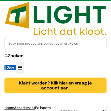
Zoeken
Klant worden? Klik hier en vraag je
account aan.
Home
Assortiment
Railspots