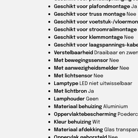
Geschikt voor plafondmontage
Ja
Geschikt voor truss montage
Nee
Geschikt voor voetstuk-/vloermo
Geschikt voor stroomrailmontage
Geschikt voor klemmontage
Nee
Geschikt voor laagspannings-kab
Verstelbaarheid
Draaibaar en zwe
Met bewegingssensor
Nee
Met aanwezigheidsmelder
Nee
Met lichtsensor
Nee
Lamptype
LED niet uitwisselbaar
Met lichtbron
Ja
Lamphouder
Geen
Materiaal behuizing
Aluminium
Oppervlaktebescherming
Poederc
Kleur behuizing
Wit
Materiaal afdekking
Glas transpar
Oppervlak geborsteld
Nee