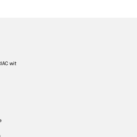
IAC wit
e
a