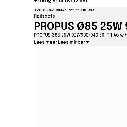
Terug naar overzicht
EAN: 8721021105575
Art. nr. 3457080
Railspots
PROPUS Ø85 25W 9
PROPUS Ø85 25W 927/930/940 60° TRIAC wit
Lees meer
Lees minder