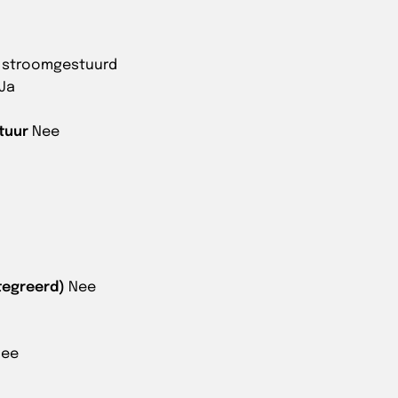
g stroomgestuurd
Ja
tuur
Nee
tegreerd)
Nee
Nee