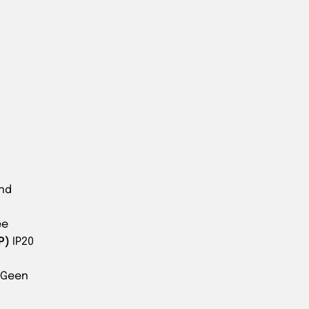
end
ee
P)
IP20
Geen