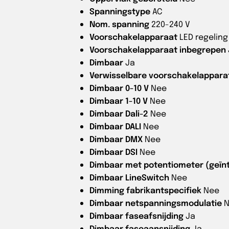
Spanningstype
AC
Nom. spanning
220-240 V
Voorschakelapparaat
LED regelin
Voorschakelapparaat inbegrepen
Dimbaar
Ja
Verwisselbare voorschakelappara
Dimbaar 0-10 V
Nee
Dimbaar 1-10 V
Nee
Dimbaar Dali-2
Nee
Dimbaar DALI
Nee
Dimbaar DMX
Nee
Dimbaar DSI
Nee
Dimbaar met potentiometer (geïn
Dimbaar LineSwitch
Nee
Dimming fabrikantspecifiek
Nee
Dimbaar netspanningsmodulatie
Dimbaar faseafsnijding
Ja
Dimbaar faseaansnijding
Ja