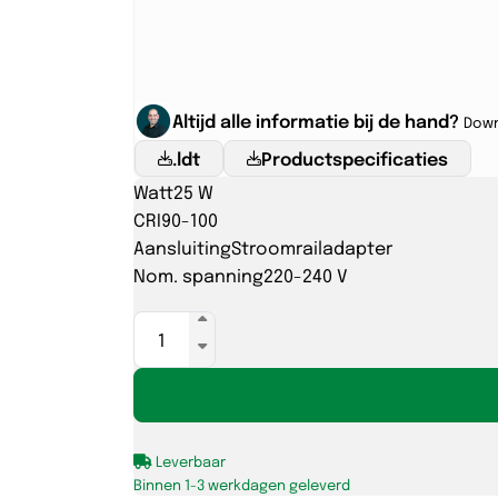
Altijd alle informatie bij de hand?
Down
.ldt
Productspecificaties
Watt
25 W
CRI
90-100
Aansluiting
Stroomrailadapter
Nom. spanning
220-240 V
PROPUS
Ø85
25W
927/930/940
60°
Leverbaar
TRIAC
Binnen 1-3 werkdagen geleverd
wit