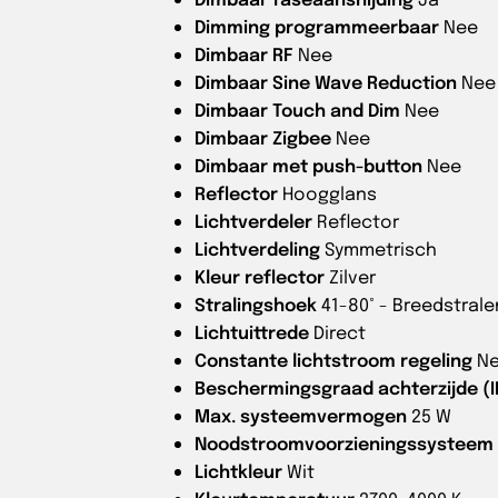
Dimming programmeerbaar
Nee
Dimbaar RF
Nee
Dimbaar Sine Wave Reduction
Nee
Dimbaar Touch and Dim
Nee
Dimbaar Zigbee
Nee
Dimbaar met push-button
Nee
Reflector
Hoogglans
Lichtverdeler
Reflector
Lichtverdeling
Symmetrisch
Kleur reflector
Zilver
Stralingshoek
41-80° - Breedstral
Lichtuittrede
Direct
Constante lichtstroom regeling
N
Beschermingsgraad achterzijde (I
Max. systeemvermogen
25 W
Noodstroomvoorzieningssysteem
Lichtkleur
Wit
Kleurtemperatuur