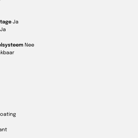
ntage
Ja
Ja
elsysteem
Nee
nkbaar
oating
ant