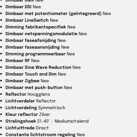
Dimbaar DSI
Nee
Dimbaar met potentiometer (geïntegreerd)
Nee
Dimbaar LineSwitch
Nee
Dimming fabrikantspecifiek
Nee
Dimbaar netspanningsmodulatie
Nee
Dimbaar faseafsnijding
Nee
Dimbaar faseaansnijding
Nee
Dimming programmeerbaar
Nee
Dimbaar RF
Nee
Dimbaar Sine Wave Reduction
Nee
Dimbaar Touch and Dim
Nee
Dimbaar Zigbee
Nee
Dimbaar met push-button
Nee
Reflector
Hoogglans
Lichtverdeler
Reflector
Lichtverdeling
Symmetrisch
Kleur reflector
Zilver
Stralingshoek
21-40° - Mediumstralend
Lichtuittrede
Direct
Constante lichtstroom regeling
Nee