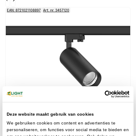
EAN: 8721021108897
Art. nr. 3457120
EA
PROPUS Ø65 15W 927/930/940 36° TRIAC zwart
Railspots
Ra
Deze website maakt gebruik van cookies
Watt
15 W
Wa
CRI
90-100
CR
We gebruiken cookies om content en advertenties te
Aansluiting
Stroomrailadapter
Aa
personaliseren, om functies voor social media te bieden en