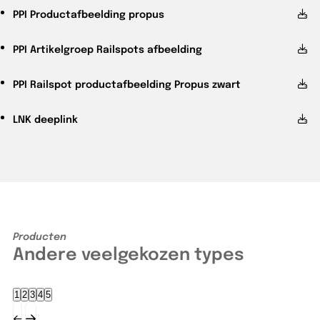
PPI
Productafbeelding propus
PPI
Artikelgroep Railspots afbeelding
PPI
Railspot productafbeelding Propus zwart
LNK
deeplink
Producten
Andere veelgekozen types
1
2
3
4
5