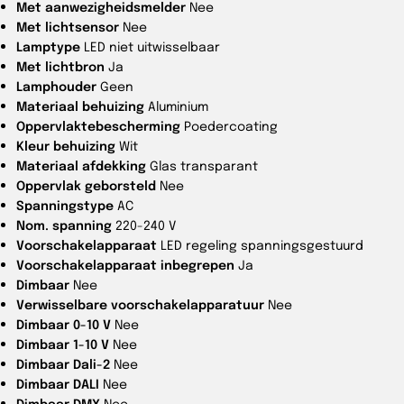
Met aanwezigheidsmelder
Nee
Met lichtsensor
Nee
Lamptype
LED niet uitwisselbaar
Met lichtbron
Ja
Lamphouder
Geen
Materiaal behuizing
Aluminium
Oppervlaktebescherming
Poedercoating
Kleur behuizing
Wit
Materiaal afdekking
Glas transparant
Oppervlak geborsteld
Nee
Spanningstype
AC
Nom. spanning
220-240 V
Voorschakelapparaat
LED regeling spanningsgestuurd
Voorschakelapparaat inbegrepen
Ja
Dimbaar
Nee
Verwisselbare voorschakelapparatuur
Nee
Dimbaar 0-10 V
Nee
Dimbaar 1-10 V
Nee
Dimbaar Dali-2
Nee
Dimbaar DALI
Nee
Dimbaar DMX
Nee