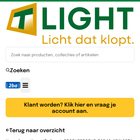
Zoeken
Klant worden? Klik hier en vraag je
account aan.
Terug naar overzicht