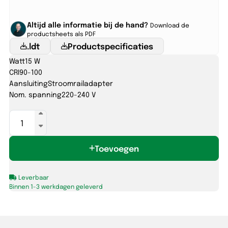
Altijd alle informatie bij de hand?
Download de
productsheets als PDF
.ldt
Productspecificaties
Watt
15 W
CRI
90-100
Aansluiting
Stroomrailadapter
Nom. spanning
220-240 V
PROPUS
Ø65
10-
Toevoegen
15W
927/930/940
36°
Leverbaar
wit
Binnen 1-3 werkdagen geleverd
aantal