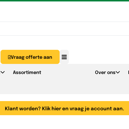
Vraag offerte aan
n
Assortiment
Over ons
Klant worden? Klik hier en vraag je account aan.