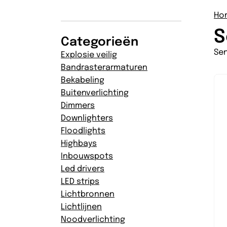
Ho
S
Categorieën
Se
Explosie veilig
Bandrasterarmaturen
Bekabeling
Buitenverlichting
Dimmers
Downlighters
Floodlights
Highbays
Inbouwspots
Led drivers
LED strips
Lichtbronnen
Lichtlijnen
Noodverlichting