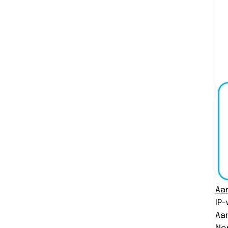
Aan
IP
Aan
No