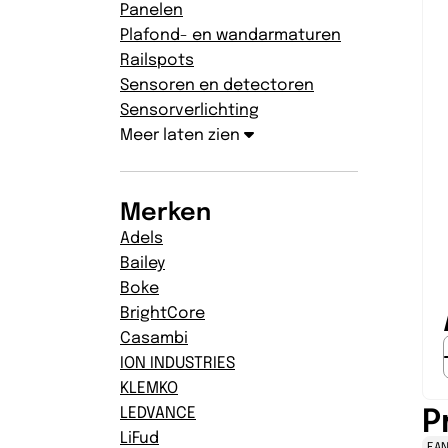
Panelen
Plafond- en wandarmaturen
Railspots
Sensoren en detectoren
Sensorverlichting
Meer laten zien
Merken
Adels
Bailey
Boke
BrightCore
Casambi
ION INDUSTRIES
KLEMKO
P
LEDVANCE
LiFud
EAN