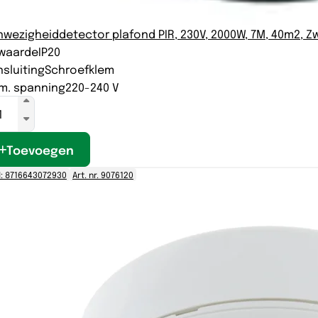
wezigheiddetector plafond PIR, 230V, 2000W, 7M, 40m2, Z
-waarde
IP20
sluiting
Schroefklem
m. spanning
220-240 V
Toevoegen
: 8716643072930
Art. nr. 9076120