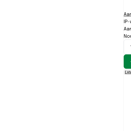
Aan
IP
Aan
No
EAN