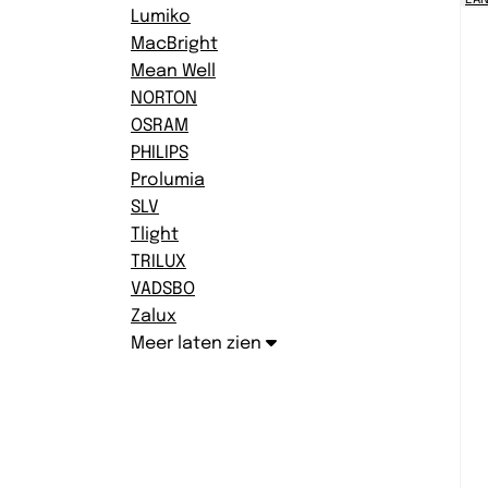
Lumiko
MacBright
Mean Well
NORTON
OSRAM
PHILIPS
Prolumia
SLV
Tlight
TRILUX
VADSBO
Zalux
Meer laten zien