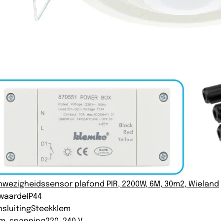
wezigheidssensor plafond PIR, 2200W, 6M, 30m2, Wieland
-waarde
IP44
sluiting
Steekklem
m. spanning
220-240 V