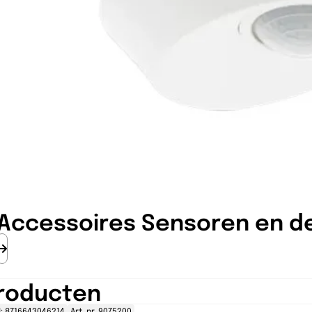
Accessoires Sensoren en d
roducten
: 8716643046214
Art. nr. 9075200