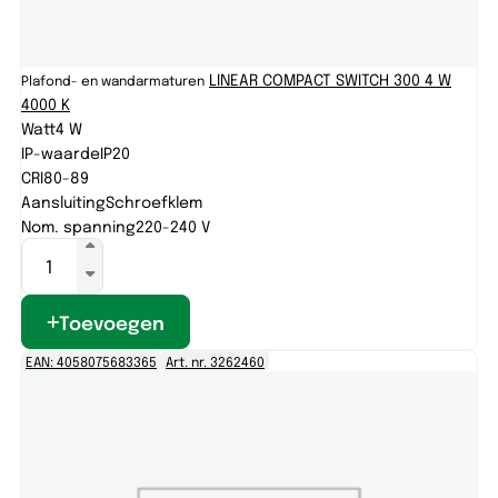
LINEAR COMPACT SWITCH 300 4 W
Plafond- en wandarmaturen
4000 K
Watt
4 W
IP-waarde
IP20
CRI
80-89
Aansluiting
Schroefklem
Nom. spanning
220-240 V
Toevoegen
EAN: 4058075683365
Art. nr. 3262460