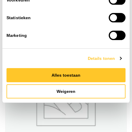
Voorkeuren
Statistieken
Toevoegen
EAN: 4058075106178
Art. nr. 3260160
Marketing
Details tonen
Alles toestaan
Weigeren