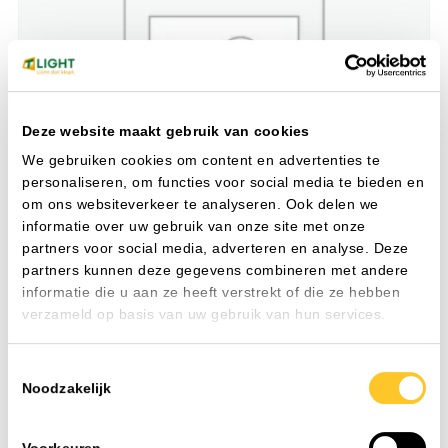
Deze website maakt gebruik van cookies
We gebruiken cookies om content en advertenties te
personaliseren, om functies voor social media te bieden en
om ons websiteverkeer te analyseren. Ook delen we
informatie over uw gebruik van onze site met onze
partners voor social media, adverteren en analyse. Deze
partners kunnen deze gegevens combineren met andere
informatie die u aan ze heeft verstrekt of die ze hebben
LINEAR COMPACT SWITCH 1500 17 W
Plafond- en wandarmaturen
verzameld op basis van uw gebruik van hun services.
4000 K
Watt
17 W
Toestemmingsselectie
IP-waarde
IP20
Noodzakelijk
CRI
80-89
Aansluiting
Schroefklem
Nom. spanning
220-240 V