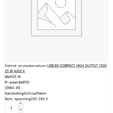
LINEAR COMPACT HIGH OUTPUT 1500
Plafond- en wandarmaturen
25 W 4000 K
Watt
25 W
IP-waarde
IP20
CRI
80-89
Aansluiting
Schroefklem
Nom. spanning
220-240 V