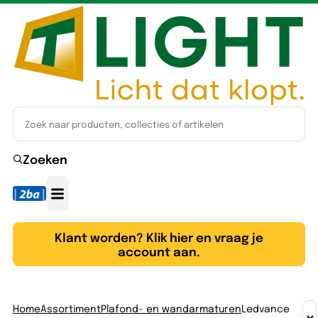
Zoeken
Klant worden? Klik hier en vraag je
account aan.
Home
Assortiment
Plafond- en wandarmaturen
Ledvance