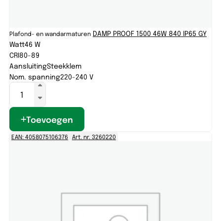
DAMP PROOF 1500 46W 840 IP65 GY
Plafond- en wandarmaturen
Watt
46 W
CRI
80-89
Aansluiting
Steekklem
Nom. spanning
220-240 V
Toevoegen
EAN: 4058075106376
Art. nr. 3260220