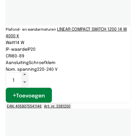
LINEAR COMPACT SWITCH 1200 14 W
Plafond- en wandarmaturen
4000 K
Watt
14 W
IP-waarde
IP20
CRI
80-89
Aansluiting
Schroefklem
Nom. spanning
220-240 V
Toevoegen
EAN: 4058075541146
Art. nr. 3381200