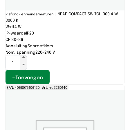
LINEAR COMPACT SWITCH 300 4 W
Plafond- en wandarmaturen
3000 K
Watt
4 W
IP-waarde
IP20
CRI
80-89
Aansluiting
Schroefklem
Nom. spanning
220-240 V
Toevoegen
EAN: 4058075106130
Art. nr. 3260140