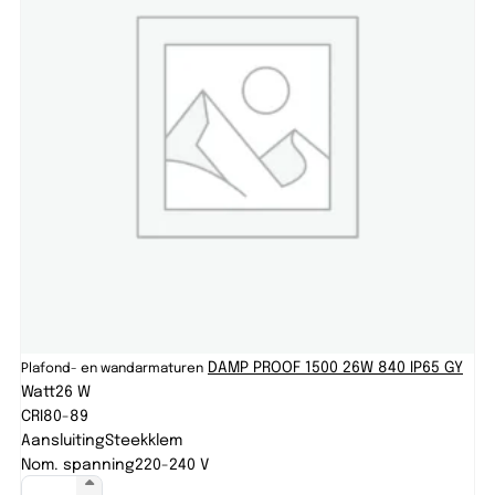
DAMP PROOF 1500 26W 840 IP65 GY
Plafond- en wandarmaturen
Watt
26 W
CRI
80-89
Aansluiting
Steekklem
Nom. spanning
220-240 V