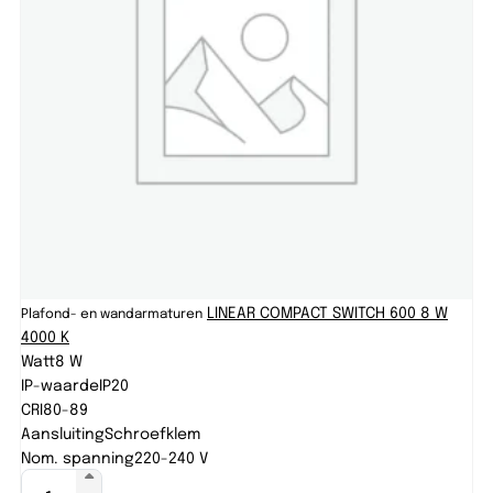
LINEAR COMPACT SWITCH 600 8 W
Plafond- en wandarmaturen
4000 K
Watt
8 W
IP-waarde
IP20
CRI
80-89
Aansluiting
Schroefklem
Nom. spanning
220-240 V