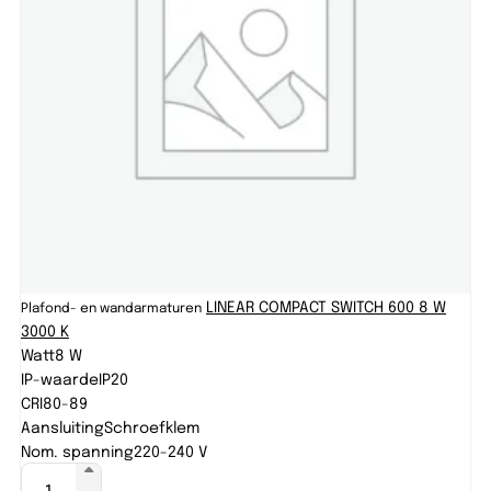
LINEAR COMPACT SWITCH 600 8 W
Plafond- en wandarmaturen
3000 K
Watt
8 W
IP-waarde
IP20
CRI
80-89
Aansluiting
Schroefklem
Nom. spanning
220-240 V