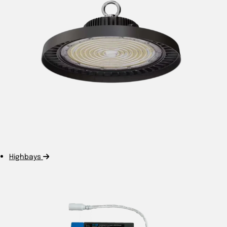
Highbays